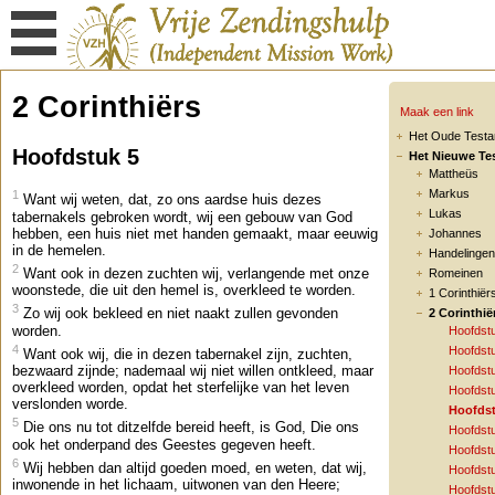
2 Corinthiërs
Maak een link
Het Oude Test
Hoofdstuk 5
Het Nieuwe Te
Mattheüs
Markus
1
Want wij weten, dat, zo ons aardse huis dezes
Lukas
tabernakels gebroken wordt, wij een gebouw van God
hebben, een huis niet met handen gemaakt, maar eeuwig
Johannes
in de hemelen.
Handelingen
2
Want ook in dezen zuchten wij, verlangende met onze
Romeinen
woonstede, die uit den hemel is, overkleed te worden.
1 Corinthiër
3
Zo wij ook bekleed en niet naakt zullen gevonden
2 Corinthië
worden.
Hoofdst
4
Hoofdst
Want ook wij, die in dezen tabernakel zijn, zuchten,
bezwaard zijnde; nademaal wij niet willen ontkleed, maar
Hoofdst
overkleed worden, opdat het sterfelijke van het leven
Hoofdst
verslonden worde.
Hoofdst
5
Die ons nu tot ditzelfde bereid heeft, is God, Die ons
Hoofdst
ook het onderpand des Geestes gegeven heeft.
Hoofdst
6
Wij hebben dan altijd goeden moed, en weten, dat wij,
Hoofdst
inwonende in het lichaam, uitwonen van den Heere;
Hoofdst