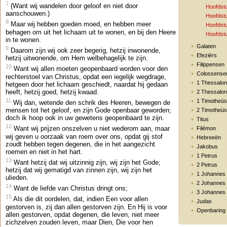
7
(Want wij wandelen door geloof en niet door
Hoofdst
aanschouwen.)
Hoofdst
8
Maar wij hebben goeden moed, en hebben meer
Hoofdst
behagen om uit het lichaam uit te wonen, en bij den Heere
Hoofdst
in te wonen.
Galaten
9
Daarom zijn wij ook zeer begerig, hetzij inwonende,
Efeziërs
hetzij uitwonende, om Hem welbehagelijk te zijn.
Filippensen
10
Want wij allen moeten geopenbaard worden voor den
Colossense
rechterstoel van Christus, opdat een iegelijk wegdrage,
1 Thessalon
hetgeen door het lichaam geschiedt, naardat hij gedaan
heeft, hetzij goed, hetzij kwaad.
2 Thessalon
11
1 Timotheüs
Wij dan, wetende den schrik des Heeren, bewegen de
mensen tot het geloof, en zijn Gode openbaar geworden;
2 Timotheüs
doch ik hoop ook in uw gewetens geopenbaard te zijn.
Titus
12
Want wij prijzen onszelven u niet wederom aan, maar
Filémon
wij geven u oorzaak van roem over ons, opdat gij stof
Hebreeën
zoudt hebben tegen degenen, die in het aangezicht
Jakobus
roemen en niet in het hart.
1 Petrus
13
Want hetzij dat wij uitzinnig zijn, wij zijn het Gode;
2 Petrus
hetzij dat wij gematigd van zinnen zijn, wij zijn het
1 Johannes
ulieden.
2 Johannes
14
Want de liefde van Christus dringt ons;
3 Johannes
15
Als die dit oordelen, dat, indien Een voor allen
Judas
gestorven is, zij dan allen gestorven zijn. En Hij is voor
Openbaring
allen gestorven, opdat degenen, die leven, niet meer
zichzelven zouden leven, maar Dien, Die voor hen