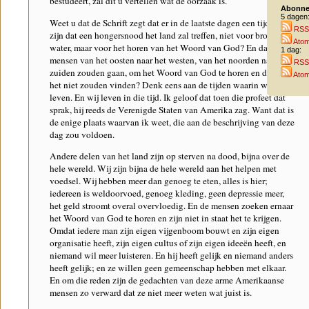
bestudeert, zal dit u vertellen wat de oorzaak is.
Abonne
5 dagen
Weet u dat de Schrift zegt dat er in de laatste dagen een tijd zal
RSS
zijn dat een hongersnood het land zal treffen, niet voor brood en
Ato
water, maar voor het horen van het Woord van God? En dat de
1 dag:
mensen van het oosten naar het westen, van het noorden naar het
RSS
zuiden zouden gaan, om het Woord van God te horen en dat ze
Ato
het niet zouden vinden? Denk eens aan de tijden waarin wij
leven. En wij leven in die tijd. Ik geloof dat toen die profeet dat
sprak, hij reeds de Verenigde Staten van Amerika zag. Want dat is
de enige plaats waarvan ik weet, die aan de beschrijving van deze
dag zou voldoen.
Andere delen van het land zijn op sterven na dood, bijna over de
hele wereld. Wij zijn bijna de hele wereld aan het helpen met
voedsel. Wij hebben meer dan genoeg te eten, alles is hier;
iedereen is weldoorvoed, genoeg kleding, geen depressie meer,
het geld stroomt overal overvloedig. En de mensen zoeken ernaar
het Woord van God te horen en zijn niet in staat het te krijgen.
Omdat iedere man zijn eigen vijgenboom bouwt en zijn eigen
organisatie heeft, zijn eigen cultus of zijn eigen ideeën heeft, en
niemand wil meer luisteren. En hij heeft gelijk en niemand anders
heeft gelijk; en ze willen geen gemeenschap hebben met elkaar.
En om die reden zijn de gedachten van deze arme Amerikaanse
mensen zo verward dat ze niet meer weten wat juist is.