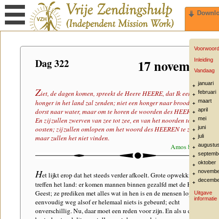
Downl
Voorwoor
Dag 322
17 november
Inleiding
Vandaag
januari
Z
februari
iet, de dagen komen, spreekt de Heere HEERE, dat Ik een
maart
honger in het land zal zenden; niet een honger naar brood, noch
april
dorst naar water, maar om te horen de woorden des HEEREN.
mei
En zij zullen zwerven van zee tot zee, en van het noorden tot het
juni
oosten; zij zullen omlopen om het woord des HEEREN te zoeken,
juli
maar zullen het niet vinden.
augustu
Amos 8:11-12
septemb
oktober
H
novembe
et lijkt erop dat het steeds verder afkoelt. Grote opwekkingen
decembe
treffen het land: er komen mannen binnen gezalfd met de Heilige
Geest; ze prediken met alles wat in hen is en de mensen lopen
Uitgave
informatie
eenvoudig weg alsof er helemaal niets is gebeurd; echt
onverschillig. Nu, daar moet een reden voor zijn. En als u dit