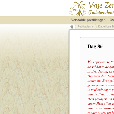
Vertaalde predikingen
Ov
Publicaties
Dagelijkse T
Dag 86
E
n Hij kwam te Na
de sabbat in de sy
profeet Jesaja; en
De Geest des Heere
armen het Evangeli
gevangenen te pred
in vrijheid; om te
aan de dienaar ter
Hem geslagen. En H
gaven Hem allen ge
mond voortkwamen; 
zonder twijfel tot 