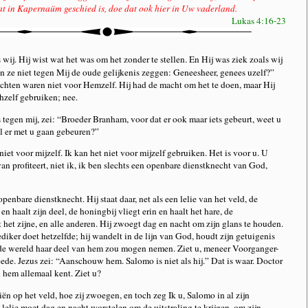
t in Kapernaüm geschied is, doe dat ook hier in Uw vaderland.
Lukas 4:16-23
s wij. Hij wist wat het was om het zonder te stellen. En Hij was ziek zoals wij
len ze niet tegen Mij de oude gelijkenis zeggen: Geneesheer, genees uzelf?”
achten waren niet voor Hemzelf. Hij had de macht om het te doen, maar Hij
hzelf gebruiken; nee.
tegen mij, zei: “Broeder Branham, voor dat er ook maar iets gebeurt, weet u
al er met u gaan gebeuren?”
niet voor mijzelf. Ik kan het niet voor mijzelf gebruiken. Het is voor u. U
an profiteert, niet ik, ik ben slechts een openbare dienstknecht van God,
openbare dienstknecht. Hij staat daar, net als een lelie van het veld, de
en haalt zijn deel, de honingbij vliegt erin en haalt het hare, de
 het zijne, en alle anderen. Hij zwoegt dag en nacht om zijn glans te houden.
iker doet hetzelfde; hij wandelt in de lijn van God, houdt zijn getuigenis
de wereld haar deel van hem zou mogen nemen. Ziet u, meneer Voorganger-
oede. Jezus zei: “Aanschouw hem. Salomo is niet als hij.” Dat is waar. Doctor
u hem allemaal kent. Ziet u?
n op het veld, hoe zij zwoegen, en toch zeg Ik u, Salomo in al zijn
n lelie moet dag en nacht worstelen om de uitstraling te krijgen, om zijn