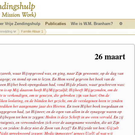
er Vrije Zendingshulp
Publicaties
Wie is W.M. Branham?
⚙
oewijding
Familie Altaar 1
26 maart
zareth, waar Hij opgevoed was, en ging, naar Zijn gewoonte, op de dag van
nagoge; en stond op om te lezen. En Hem werd gegeven het boek van de
 toen Hij het boek opengedaan had, vond Hij de plaats, waar geschreven was:
n is op Mij, daarom heeft Hij Mij gezalfd; Hij heeft Mij gezonden, om de
e te verkondigen, om te genezen, die gebroken zijn van hart; Om de
iken loslating, en de blinden het gezicht, om de verslagenen heen te zenden
 prediken het aangename jaar des Heeren.
En toen Hij het boek toegedaan en
uggegeven had, zat Hij neer; en de ogen van allen in de synagoge waren op
ij begon tot hen te zeggen:
Heden is deze Schrift in uw oren vervuld.
En zij
tuigenis, en verwonderden zich over de aangename woorden, die uit Zijn
en zeiden: Is deze niet de Zoon van Jozef? En Hij zeide tot hen:
Gij zult
Mij dit spreekwoord zeggen: Medicijnmeester! genees Uzelf; al wat wij