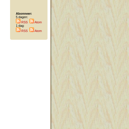
Abonneer:
5 dagen:
RSS
Atom
1 dag:
RSS
Atom