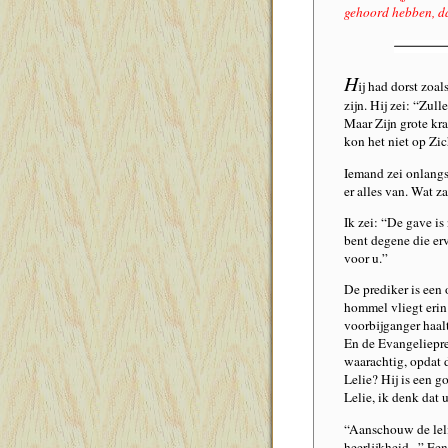
gehoord hebben, da
H
ij had dorst zoal
zijn. Hij zei: “Zul
Maar Zijn grote kr
kon het niet op Zic
Iemand zei onlangs 
er alles van. Wat z
Ik zei: “De gave is 
bent degene die erv
voor u.”
De prediker is een 
hommel vliegt erin 
voorbijganger haalt
En de Evangeliepred
waarachtig, opdat 
Lelie? Hij is een g
Lelie, ik denk dat 
“Aanschouw de lelië
heerlijkheid...” Ee