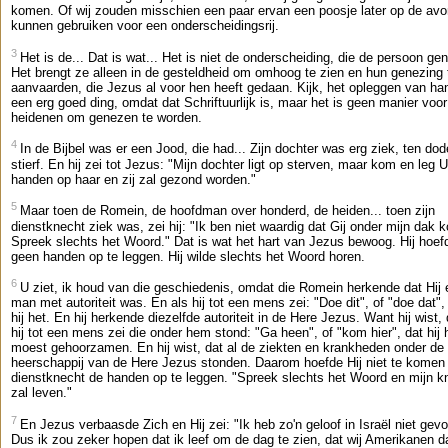
komen. Of wij zouden misschien een paar ervan een poosje later op de av
kunnen gebruiken voor een onderscheidingsrij.
3
Het is de... Dat is wat... Het is niet de onderscheiding, die de persoon ge
Het brengt ze alleen in de gesteldheid om omhoog te zien en hun genezing 
aanvaarden, die Jezus al voor hen heeft gedaan. Kijk, het opleggen van ha
een erg goed ding, omdat dat Schriftuurlijk is, maar het is geen manier voor
heidenen om genezen te worden.
4
In de Bijbel was er een Jood, die had... Zijn dochter was erg ziek, ten dod
stierf. En hij zei tot Jezus: "Mijn dochter ligt op sterven, maar kom en leg 
handen op haar en zij zal gezond worden."
5
Maar toen de Romein, de hoofdman over honderd, de heiden... toen zijn
dienstknecht ziek was, zei hij: "Ik ben niet waardig dat Gij onder mijn dak 
Spreek slechts het Woord." Dat is wat het hart van Jezus bewoog. Hij hoe
geen handen op te leggen. Hij wilde slechts het Woord horen.
6
U ziet, ik houd van die geschiedenis, omdat die Romein herkende dat Hij
man met autoriteit was. En als hij tot een mens zei: "Doe dit", of "doe dat"
hij het. En hij herkende diezelfde autoriteit in de Here Jezus. Want hij wist, 
hij tot een mens zei die onder hem stond: "Ga heen", of "kom hier", dat hij
moest gehoorzamen. En hij wist, dat al de ziekten en krankheden onder de
heerschappij van de Here Jezus stonden. Daarom hoefde Hij niet te kome
dienstknecht de handen op te leggen. "Spreek slechts het Woord en mijn k
zal leven."
7
En Jezus verbaasde Zich en Hij zei: "Ik heb zo'n geloof in Israël niet gev
Dus ik zou zeker hopen dat ik leef om de dag te zien, dat wij Amerikanen d