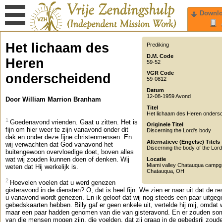
Downl
Het lichaam des
Prediking
D.M. Code
Heren
59-52
VGR Code
onderscheidend
59-0812
Datum
12-08-1959 Avond
Door William Marrion Branham
Titel
Het lichaam des Heren onders
1
Goedenavond vrienden. Gaat u zitten. Het is
Originele Titel
fijn om hier weer te zijn vanavond onder dit
Discerning the Lord's body
dak en onder deze fijne christenmensen. En
Alternatieve (Engelse) Titels
wij verwachten dat God vanavond het
Discerning the body of the Lord
buitengewoon overvloedige doet, boven alles
wat wij zouden kunnen doen of denken. Wij
Locatie
Miami valley Chatauqua camp
weten dat Hij werkelijk is.
Chatauqua
,
OH
2
Hoevelen voelen dat u werd genezen
gisteravond in de diensten? O, dat is heel fijn. We zien er naar uit dat de re
u vanavond wordt genezen. En ik geloof dat wij nog steeds een paar uitge
gebedskaarten hebben. Billy gaf er geen enkele uit, vertelde hij mij, omdat 
maar een paar hadden genomen van die van gisteravond. En er zouden s
van die mensen mogen zijn, die voelden, dat zij graag in de gebedsrij zoud