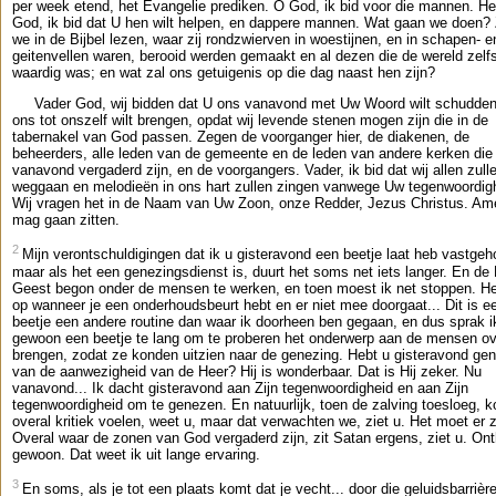
per week etend, het Evangelie prediken. O God, ik bid voor die mannen. He
God, ik bid dat U hen wilt helpen, en dappere mannen. Wat gaan we doen?
we in de Bijbel lezen, waar zij rondzwierven in woestijnen, en in schapen- e
geitenvellen waren, berooid werden gemaakt en al dezen die de wereld zelfs
waardig was; en wat zal ons getuigenis op die dag naast hen zijn?
Vader God, wij bidden dat U ons vanavond met Uw Woord wilt schudden
ons tot onszelf wilt brengen, opdat wij levende stenen mogen zijn die in de
tabernakel van God passen. Zegen de voorganger hier, de diakenen, de
beheerders, alle leden van de gemeente en de leden van andere kerken die
vanavond vergaderd zijn, en de voorgangers. Vader, ik bid dat wij allen zull
weggaan en melodieën in ons hart zullen zingen vanwege Uw tegenwoordig
Wij vragen het in de Naam van Uw Zoon, onze Redder, Jezus Christus. Am
mag gaan zitten.
2
Mijn verontschuldigingen dat ik u gisteravond een beetje laat heb vastge
maar als het een genezingsdienst is, duurt het soms net iets langer. En de 
Geest begon onder de mensen te werken, en toen moest ik net stoppen. Het
op wanneer je een onderhoudsbeurt hebt en er niet mee doorgaat... Dit is e
beetje een andere routine dan waar ik doorheen ben gegaan, en dus sprak i
gewoon een beetje te lang om te proberen het onderwerp aan de mensen ov
brengen, zodat ze konden uitzien naar de genezing. Hebt u gisteravond ge
van de aanwezigheid van de Heer? Hij is wonderbaar. Dat is Hij zeker. Nu
vanavond... Ik dacht gisteravond aan Zijn tegenwoordigheid en aan Zijn
tegenwoordigheid om te genezen. En natuurlijk, toen de zalving toesloeg, k
overal kritiek voelen, weet u, maar dat verwachten we, ziet u. Het moet er z
Overal waar de zonen van God vergaderd zijn, zit Satan ergens, ziet u. On
gewoon. Dat weet ik uit lange ervaring.
3
En soms, als je tot een plaats komt dat je vecht... door die geluidsbarrièr