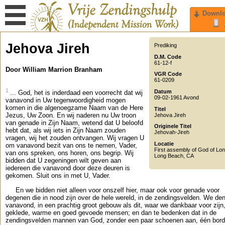
Downl
Jehova Jireh
Prediking
D.M. Code
61-12-f
Door William Marrion Branham
VGR Code
61-0209
1
Datum
... God, het is inderdaad een voorrecht dat wij
09-02-1961 Avond
vanavond in Uw tegenwoordigheid mogen
komen in die algenoegzame Naam van de Here
Titel
Jezus, Uw Zoon. En wij naderen nu Uw troon
Jehova Jireh
van genade in Zijn Naam, wetend dat U beloofd
Originele Titel
hebt dat, als wij iets in Zijn Naam zouden
Jehovah-Jireh
vragen, wij het zouden ontvangen. Wij vragen U
Locatie
om vanavond bezit van ons te nemen, Vader,
First assembly of God of Lo
van ons spreken, ons horen, ons begrip. Wij
Long Beach
,
CA
bidden dat U zegeningen wilt geven aan
iedereen die vanavond door deze deuren is
gekomen. Sluit ons in met U, Vader.
En we bidden niet alleen voor onszelf hier, maar ook voor genade voor
degenen die in nood zijn over de hele wereld, in de zendingsvelden. We de
vanavond, in een prachtig groot gebouw als dit, waar we dankbaar voor zijn
geklede, warme en goed gevoede mensen; en dan te bedenken dat in de
zendingsvelden mannen van God, zonder een paar schoenen aan, één bord 