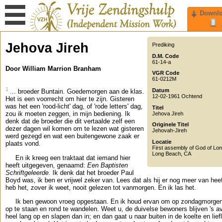
Downl
Jehova Jireh
Prediking
D.M. Code
61-14-a
Door William Marrion Branham
VGR Code
61-0212M
1
Datum
... broeder Buntain. Goedemorgen aan de klas.
12-02-1961 Ochtend
Het is een voorrecht om hier te zijn. Gisteren
was het een 'rood-licht' dag, of 'rode letters' dag,
Titel
zou ik moeten zeggen, in mijn bediening. Ik
Jehova Jireh
denk dat de broeder die dit vertaalde zelf een
Originele Titel
dezer dagen wil komen om te lezen wat gisteren
Jehovah-Jireh
werd gezegd en wat een buitengewone zaak er
Locatie
plaats vond.
First assembly of God of Lo
Long Beach
,
CA
En ik kreeg een traktaat dat iemand hier
heeft uitgegeven, genaamd:
Een Baptisten
Schriftgeleerde.
Ik denk dat het broeder Paul
Boyd was, ik ben er vrijwel zeker van. Lees dat als hij er nog meer van heef
heb het, zover ik weet, nooit gelezen tot vanmorgen. En ik las het.
Ik ben gewoon vroeg opgestaan. En ik houd ervan om op zondagmorgen
op te staan en rond te wandelen. Weet u, de duivelse bewoners blijven 's 
heel lang op en slapen dan in; en dan gaat u naar buiten in de koelte en liefl