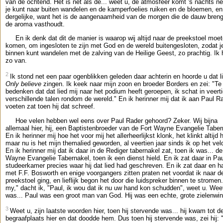
van de ochtend. Het is net als de... weet u, de atmosfeer komt 's nachts ne
je kunt naar buiten wandelen en de kamperfoelies ruiken en de bloemen, en
dergelijke, want het is de aangenaamheid van de morgen die de dauw breng
de aroma vasthoudt.
En ik denk dat dit de manier is waarop wij altijd naar de preekstoel moe
komen, om ingesloten te zijn met God en de wereld buitengesloten, zodat j
binnen kunt wandelen met de zalving van de Heilige Geest, zo prachtig. Ik 
zo van.
2
Ik stond net een paar ogenblikken geleden daar achterin en hoorde u dat l
Only believe
zingen. Ik keek naar mijn zoon en broeder Borders en zei: "Te
bedenken dat dat lied mij naar het podium heeft geroepen, ik schat in veert
verschillende talen rondom de wereld." En ik herinner mij dat ik aan Paul R
voeten zat toen hij dat schreef.
Hoe velen hebben wel eens over Paul Rader gehoord? Zeker. Wij bijna
allemaal hier, hij, een Baptistenbroeder van de Fort Wayne Evangelie Taber
En ik herinner mij hoe het voor mij het allerheerlijkst klonk, het klinkt altijd h
maar nu is het mijn themalied geworden, al veertien jaar sinds ik op het vel
En ik herinner mij dat ik daar in de Rediger tabernakel zat, toen ik was... de
Wayne Evangelie Tabernakel, toen ik een dienst hield. En ik zat daar in Pa
studeerkamer precies waar hij dat lied had geschreven. En ik zat daar en h
met F.F. Bosworth en enige voorgangers zitten praten net voordat ik naar d
preekstoel ging, en lieflijk begon het door die luidspreker binnen te stromen
my," dacht ik, "Paul, ik wou dat ik nu uw hand kon schudden", weet u. Weet
was... Paul was een groot man van God. Hij was een echte, grote zielenwin
3
Weet u, zijn laatste woorden hier, toen hij stervende was... hij kwam tot d
begraafplaats hier en dat doodde hem. Dus toen hij stervende was, zei hij: 