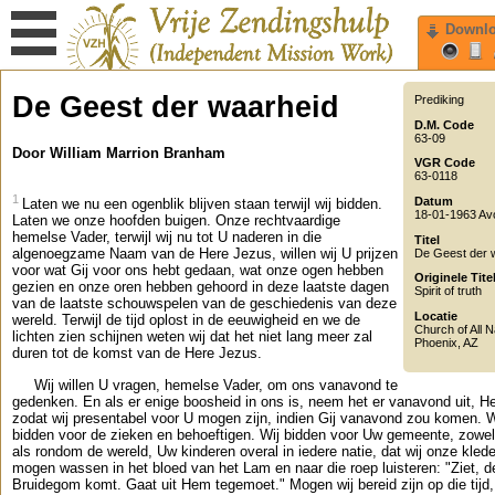
Downl
De Geest der waarheid
Prediking
D.M. Code
63-09
Door William Marrion Branham
VGR Code
63-0118
1
Datum
Laten we nu een ogenblik blijven staan terwijl wij bidden.
18-01-1963 Av
Laten we onze hoofden buigen. Onze rechtvaardige
hemelse Vader, terwijl wij nu tot U naderen in die
Titel
algenoegzame Naam van de Here Jezus, willen wij U prijzen
De Geest der 
voor wat Gij voor ons hebt gedaan, wat onze ogen hebben
Originele Tite
gezien en onze oren hebben gehoord in deze laatste dagen
Spirit of truth
van de laatste schouwspelen van de geschiedenis van deze
Locatie
wereld. Terwijl de tijd oplost in de eeuwigheid en we de
Church of All N
lichten zien schijnen weten wij dat het niet lang meer zal
Phoenix
,
AZ
duren tot de komst van de Here Jezus.
Wij willen U vragen, hemelse Vader, om ons vanavond te
gedenken. En als er enige boosheid in ons is, neem het er vanavond uit, He
zodat wij presentabel voor U mogen zijn, indien Gij vanavond zou komen. W
bidden voor de zieken en behoeftigen. Wij bidden voor Uw gemeente, zowel
als rondom de wereld, Uw kinderen overal in iedere natie, dat wij onze kled
mogen wassen in het bloed van het Lam en naar die roep luisteren: "Ziet, d
Bruidegom komt. Gaat uit Hem tegemoet." Mogen wij bereid zijn op die tijd,