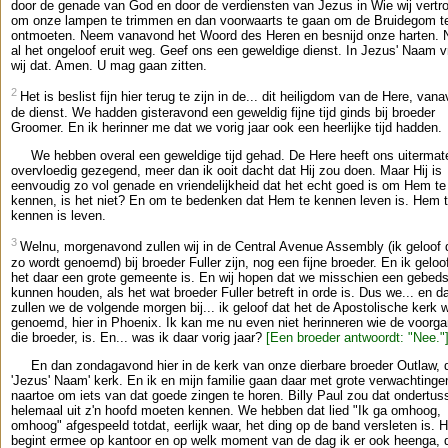
door de genade van God en door de verdiensten van Jezus in Wie wij vertr
om onze lampen te trimmen en dan voorwaarts te gaan om de Bruidegom t
ontmoeten. Neem vanavond het Woord des Heren en besnijd onze harten.
al het ongeloof eruit weg. Geef ons een geweldige dienst. In Jezus' Naam 
wij dat. Amen. U mag gaan zitten.
2
Het is beslist fijn hier terug te zijn in de... dit heiligdom van de Here, van
de dienst. We hadden gisteravond een geweldig fijne tijd ginds bij broeder
Groomer. En ik herinner me dat we vorig jaar ook een heerlijke tijd hadden.
We hebben overal een geweldige tijd gehad. De Here heeft ons uitermat
overvloedig gezegend, meer dan ik ooit dacht dat Hij zou doen. Maar Hij is
eenvoudig zo vol genade en vriendelijkheid dat het echt goed is om Hem te
kennen, is het niet? En om te bedenken dat Hem te kennen leven is. Hem 
kennen is leven.
3
Welnu, morgenavond zullen wij in de Central Avenue Assembly (ik geloof 
zo wordt genoemd) bij broeder Fuller zijn, nog een fijne broeder. En ik geloo
het daar een grote gemeente is. En wij hopen dat we misschien een gebedsr
kunnen houden, als het wat broeder Fuller betreft in orde is. Dus we... en d
zullen we de volgende morgen bij... ik geloof dat het de Apostolische kerk 
genoemd, hier in Phoenix. Ik kan me nu even niet herinneren wie de voorga
die broeder, is. En... was ik daar vorig jaar?
[Een broeder antwoordt: "Nee."
En dan zondagavond hier in de kerk van onze dierbare broeder Outlaw, 
'Jezus' Naam' kerk. En ik en mijn familie gaan daar met grote verwachtinge
naartoe om iets van dat goede zingen te horen. Billy Paul zou dat ondertus
helemaal uit z'n hoofd moeten kennen. We hebben dat lied "Ik ga omhoog,
omhoog" afgespeeld totdat, eerlijk waar, het ding op de band versleten is. H
begint ermee op kantoor en op welk moment van de dag ik er ook heenga, 