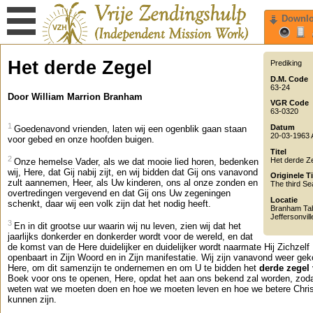
Downl
Het derde Zegel
Prediking
D.M. Code
63-24
Door William Marrion Branham
VGR Code
63-0320
1
Datum
Goedenavond vrienden, laten wij een ogenblik gaan staan
20-03-1963
voor gebed en onze hoofden buigen.
Titel
2
Het derde Z
Onze hemelse Vader, als we dat mooie lied horen, bedenken
wij, Here, dat Gij nabij zijt, en wij bidden dat Gij ons vanavond
Originele Ti
zult aannemen, Heer, als Uw kinderen, ons al onze zonden en
The third Se
overtredingen vergevend en dat Gij ons Uw zegeningen
Locatie
schenkt, daar wij een volk zijn dat het nodig heeft.
Branham Ta
Jeffersonvill
3
En in dit grootse uur waarin wij nu leven, zien wij dat het
jaarlijks donkerder en donkerder wordt voor de wereld, en dat
de komst van de Here duidelijker en duidelijker wordt naarmate Hij Zichzelf
openbaart in Zijn Woord en in Zijn manifestatie. Wij zijn vanavond weer ge
Here, om dit samenzijn te ondernemen en om U te bidden het
derde zegel
Boek voor ons te openen, Here, opdat het aan ons bekend zal worden, zoda
weten wat we moeten doen en hoe we moeten leven en hoe we betere Chri
kunnen zijn.