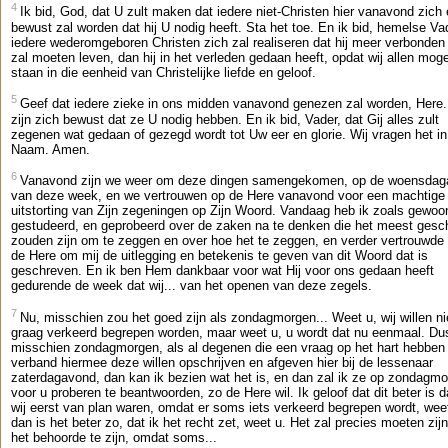
4
Ik bid, God, dat U zult maken dat iedere niet-Christen hier vanavond zich
bewust zal worden dat hij U nodig heeft. Sta het toe. En ik bid, hemelse Vad
iedere wederomgeboren Christen zich zal realiseren dat hij meer verbonde
zal moeten leven, dan hij in het verleden gedaan heeft, opdat wij allen mog
staan in die eenheid van Christelijke liefde en geloof.
5
Geef dat iedere zieke in ons midden vanavond genezen zal worden, Here. 
zijn zich bewust dat ze U nodig hebben. En ik bid, Vader, dat Gij alles zult
zegenen wat gedaan of gezegd wordt tot Uw eer en glorie. Wij vragen het in
Naam. Amen.
6
Vanavond zijn we weer om deze dingen samengekomen, op de woensda
van deze week, en we vertrouwen op de Here vanavond voor een machtige
uitstorting van Zijn zegeningen op Zijn Woord. Vandaag heb ik zoals gewoon
gestudeerd, en geprobeerd over de zaken na te denken die het meest gesch
zouden zijn om te zeggen en over hoe het te zeggen, en verder vertrouwde 
de Here om mij de uitlegging en betekenis te geven van dit Woord dat is
geschreven. En ik ben Hem dankbaar voor wat Hij voor ons gedaan heeft
gedurende de week dat wij... van het openen van deze zegels.
7
Nu, misschien zou het goed zijn als zondagmorgen... Weet u, wij willen ni
graag verkeerd begrepen worden, maar weet u, u wordt dat nu eenmaal. Du
misschien zondagmorgen, als al degenen die een vraag op het hart hebben 
verband hiermee deze willen opschrijven en afgeven hier bij de lessenaar
zaterdagavond, dan kan ik bezien wat het is, en dan zal ik ze op zondagm
voor u proberen te beantwoorden, zo de Here wil. Ik geloof dat dit beter is 
wij eerst van plan waren, omdat er soms iets verkeerd begrepen wordt, wee
dan is het beter zo, dat ik het recht zet, weet u. Het zal precies moeten zij
het behoorde te zijn, omdat soms...