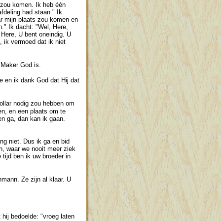
s zou komen. Ik heb één
fdeling had staan." Ik
ar mijn plaats zou komen en
." Ik dacht: "Wel, Here,
 Here, U bent oneindig. U
, ik vermoed dat ik niet
n Maker God is.
e en ik dank God dat Hij dat
 dollar nodig zou hebben om
en, en een plaats om te
en ga, dan kan ik gaan.
ng niet. Dus ik ga en bid
n, waar we nooit meer ziek
tijd ben ik uw broeder in
mann. Ze zijn al klaar. U
hij bedoelde: "vroeg laten