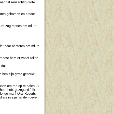
aar dat reusachtig grote
aren gekomen en erdoor
um zag rennen om mij te
uist naar achteren om mij te
e moest hem er vanaf rollen.
 dus...
n heb zijn grote gebouw
lopen om me op te halen. Ik
U hem hebt gezegend." Ik
derige man! Oral Roberts
llars in zijn handen geven,