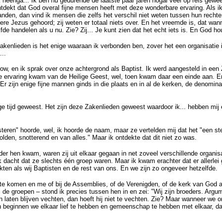
k heenga... Ik ben nu gedurende de laatste paar jaren nogal veel op reis gewe
ntdekt dat God overal fijne mensen heeft met deze wonderbare ervaring. Als 
landen, dan vind ik mensen die zelfs het verschil niet weten tussen hun rechte
e Jezus gehoord; zij weten er totaal niets over. En het vreemde is, dat wann
lfde handelen als u nu. Zie? Zij... Je kunt zien dat het echt iets is. En God 
akenlieden is het enige waaraan ik verbonden ben, zover het een organisatie i
..
ow, en ik sprak over onze achtergrond als Baptist. Ik werd aangesteld in een
de ervaring kwam van de Heilige Geest, wel, toen kwam daar een einde aan. En d
Er zijn enige fijne mannen ginds in die plaats en in al de kerken, de denomina
ige tijd geweest. Het zijn deze Zakenlieden geweest waardoor ik... hebben mi
eren" hoorde, wel, ik hoorde de naam, maar ze vertelden mij dat het "een stel
olden, snotterend en van alles." Maar ik ontdekte dat dit niet zo was.
der hen kwam, waren zij uit elkaar gegaan in net zoveel verschillende organisa
k dacht dat ze slechts één groep waren. Maar ik kwam erachter dat er allerlei
ten als wij Baptisten en de rest van ons. En we zijn zo ongeveer hetzelfde.
 te komen en me of bij de Assemblies, of de Verenigden, of de kerk van God aa
l de groepen – stond ik precies tussen hen in en zei: "Wij zijn broeders. Argu
n laten blijven vechten, dan hoeft hij niet te vechten. Zie? Maar wanneer we 
an beginnen we elkaar lief te hebben en gemeenschap te hebben met elkaar, dan