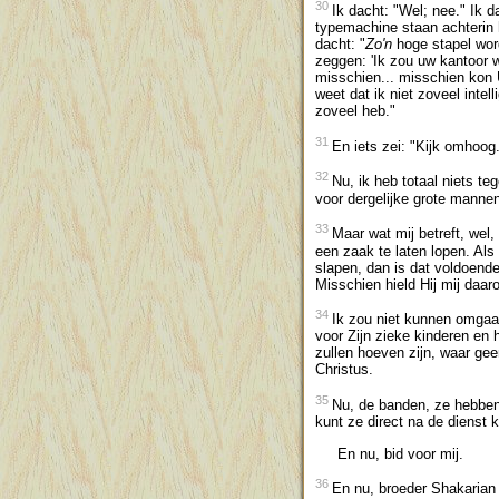
30
Ik dacht: "Wel; nee." Ik 
typemachine staan achterin 
dacht: "
Zo'n
hoge stapel word
zeggen: 'Ik zou uw kantoor 
misschien... misschien kon U
weet dat ik niet zoveel intel
zoveel heb."
31
En iets zei: "Kijk omhoog
32
Nu, ik heb totaal niets t
voor dergelijke grote mannen
33
Maar wat mij betreft, wel
een zaak te laten lopen. Als
slapen, dan is dat voldoende
Misschien hield Hij mij daar
34
Ik zou niet kunnen omgaan 
voor Zijn zieke kinderen en 
zullen hoeven zijn, waar ge
Christus.
35
Nu, de banden, ze hebben 
kunt ze direct na de dienst kr
En nu, bid voor mij.
36
En nu, broeder Shakarian 