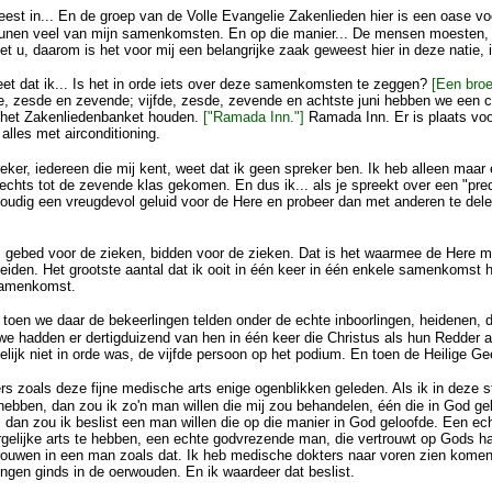
eest in... En de groep van de Volle Evangelie Zakenlieden hier is een oase 
eunen veel van mijn samenkomsten. En op die manier... De mensen moesten, 
t u, daarom is het voor mij een belangrijke zaak geweest hier in deze natie,
weet dat ik... Is het in orde iets over deze samenkomsten te zeggen?
[Een broe
e, zesde en zevende; vijfde, zesde, zevende en achtste juni hebben we een 
. het Zakenliedenbanket houden.
["Ramada Inn."]
Ramada Inn. Er is plaats voor
alles met airconditioning.
eker, iedereen die mij kent, weet dat ik geen spreker ben. Ik heb alleen maar 
slechts tot de zevende klas gekomen. En dus ik... als je spreekt over een "pred
oudig een vreugdevol geluid voor de Here en probeer dan met anderen te del
 is gebed voor de zieken, bidden voor de zieken. Dat is het waarmee de Here m
den. Het grootste aantal dat ik ooit in één keer in één enkele samenkomst
 samenkomst.
of toen we daar de bekeerlingen telden onder de echte inboorlingen, heidenen, 
en we hadden er dertigduizend van hen in één keer die Christus als hun Redde
elijk niet in orde was, de vijfde persoon op het podium. En toen de Heilige Gee
s zoals deze fijne medische arts enige ogenblikken geleden. Als ik in deze
ebben, dan zou ik zo'n man willen die mij zou behandelen, één die in God gelo
dan zou ik beslist een man willen die op die manier in God geloofde. Een echt
gelijke arts te hebben, een echte godvrezende man, die vertrouwt op Gods han
rtrouwen in een man zoals dat. Ik heb medische dokters naar voren zien komen
ngen ginds in de oerwouden. En ik waardeer dat beslist.