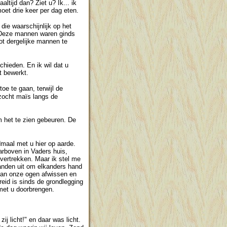
altijd dan? Ziet u? Ik... ik
oet drie keer per dag eten.
die waarschijnlijk op het
y! Deze mannen waren ginds
ot dergelijke mannen te
hieden. En ik wil dat u
t bewerkt.
oe te gaan, terwijl de
zocht maïs langs de
m het te zien gebeuren. De
dmaal met u hier op aarde.
arboven in Vaders huis,
 vertrekken. Maar ik stel me
 handen uit om elkanders hand
van onze ogen afwissen en
reid is sinds de grondlegging
 met u doorbrengen.
 licht!" en daar was licht.