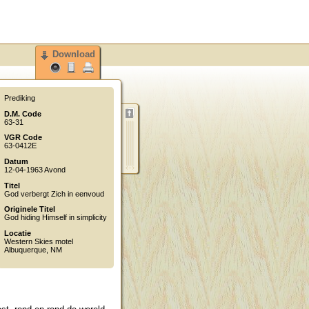
Download
Prediking
D.M. Code
63-31
VGR Code
63-0412E
Datum
12-04-1963 Avond
Titel
God verbergt Zich in eenvoud
Originele Titel
God hiding Himself in simplicity
Locatie
Western Skies motel
Albuquerque
,
NM