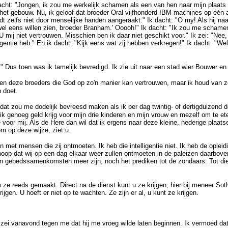
dacht: "Jongen, ik zou me werkelijk schamen als een van hen naar mijn plaat
het gebouw. Nu, ik geloof dat broeder Oral vijfhonderd IBM machines op één a
t zelfs niet door menselijke handen aangeraakt." Ik dacht: "O my! Als hij na
wel eens willen zien, broeder Branham.' Ooooh!" Ik dacht: "Ik zou me schamen
 mij niet vertrouwen. Misschien ben ik daar niet geschikt voor." Ik zei: "Nee,
ligentie heb." En ik dacht: "Kijk eens wat zij hebben verkregen!" Ik dacht: "Wel
." Dus toen was ik tamelijk bevredigd. Ik zie uit naar een stad wier Bouwer e
egen deze broeders die God op zo'n manier kan vertrouwen, maar ik houd van z
 doet.
, dat zou me dodelijk bevreesd maken als ik per dag twintig- of dertigduizend
 ik genoeg geld krijg voor mijn drie kinderen en mijn vrouw en mezelf om te et
 voor mij. Als de Here dan wil dat ik ergens naar deze kleine, nederige plaats
om op deze wijze, ziet u.
met mensen die zij ontmoeten. Ik heb die intelligentie niet. Ik heb de opleidi
hoop dat wij op een dag elkaar weer zullen ontmoeten in de paleizen daarbove
en gebedssamenkomsten meer zijn, noch het prediken tot de zondaars. Tot die 
ze reeds gemaakt. Direct na de dienst kunt u ze krijgen, hier bij meneer Soth
ijgen. U hoeft er niet op te wachten. Ze zijn er al, u kunt ze krijgen.
zei vanavond tegen me dat hij me vroeg wilde laten beginnen. Ik vermoed dat 