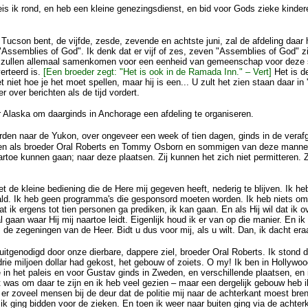
reis ik rond, en heb een kleine genezingsdienst, en bid voor Gods zieke kinde
j Tucson bent, de vijfde, zesde, zevende en achtste juni, zal de afdeling daar 
 "Assemblies of God". Ik denk dat er vijf of zes, zeven "Assemblies of God" z
j zullen allemaal samenkomen voor een eenheid van gemeenschap voor deze 
verteerd is.
[Een broeder zegt: "Het is ook in de Ramada Inn." – Vert]
Het is d
t niet hoe je het moet spellen, maar hij is een... U zult het zien staan daar i
r over berichten als de tijd vordert.
ar Alaska om daarginds in Anchorage een afdeling te organiseren.
rden naar de Yukon, over ongeveer een week of tien dagen, ginds in de veraf
nen als broeder Oral Roberts en Tommy Osborn en sommigen van deze mannen
artoe kunnen gaan; naar deze plaatsen. Zij kunnen het zich niet permitteren.
 de kleine bediening die de Here mij gegeven heeft, nederig te blijven. Ik heb 
ald. Ik heb geen programma's die gesponsord moeten worden. Ik heb niets om 
t ik ergens tot tien personen ga prediken, ik kan gaan. En als Hij wil dat ik o
gaan waar Hij mij naartoe leidt. Eigenlijk houd ik er van op die manier. En ik 
s de zegeningen van de Heer. Bidt u dus voor mij, als u wilt. Dan, ik dacht eraa
uitgenodigd door onze dierbare, dappere ziel, broeder Oral Roberts. Ik stond da
 drie miljoen dollar had gekost, het gebouw of zoiets. O my! Ik ben in Hollywo
n het paleis en voor Gustav ginds in Zweden, en verschillende plaatsen, en i
 was om daar te zijn en ik heb veel gezien – maar een dergelijk gebouw heb ik
 er zoveel mensen bij de deur dat de politie mij naar de achterkant moest bre
k ging bidden voor de zieken. En toen ik weer naar buiten ging via de achter