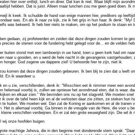
aten hier over ontbijt, lunch en diner. Dat kan ik niet. Waar blijft mijn avondma
altijd hebben. Dat is juist. Alleen maar lunchen zou me geen goed doen. Ik m
rwijl ik keek. Ik schudde de hand van enige mannen hier, predikers op leeftijd 
ondaar was. En als ik naar ze kijk, zie ik het grijs in hun haar. Ik denk: "M
elfs was bekeerd. Ik heb hier niets te maken, om op het podium te staan en t
bben gedaan, zij profeteerden en zeiden dat deze dingen zouden komen te gesc
u precies de stenen voor de fundering hebt gelegd voor de... en de velden heb
ier buiten stond met een tamboerijn in uw hand, toen u geen kerk had om naart
ren naar u gooiden, en u werd de hele nacht in de gevangenis vastgehouden; 
en honger. God zegene uw dappere ziel! U behoorde hier te zijn, niet ik.
d zou komen dat deze dingen zouden gebeuren. Ik ben blij te zien dat u leeft o
eld. En ik waardeer u.
kijk en u zie, verschillenden, denk ik: "Misschien eet ik nimmer meer een avon
en helemaal voorbij is, zullen we opnieuw het avondmaal eten, dat is waar, da
n kijken en elkaar zien." We bevinden ons nu op het slagveld. We moeten snel
r ik over de tafel heen kijk en al de verlosten daar zie zitten, ze steken hun
n te huilen. We moeten wel. Dan zal de Koning er aankomen en al de tranen 
. Het is allemaal voorbij. Ga binnen in de vreugde van de Here, die voor u be
 kleine verschillen verdwijnen. En er zal één grote eeuwigheid zijn. Die wil ik
 wij onze hoofden buigen.
ote machtige Jehova, die in den beginne met donderende stem sprak: "Daar zij