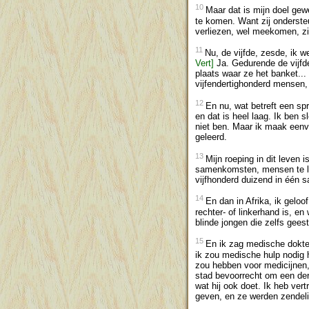
10
Maar dat is mijn doel gew
te komen. Want zij onderst
verliezen, wel meekomen, zie
11
Nu, de vijfde, zesde, ik 
Vert]
Ja. Gedurende de vijfd
plaats waar ze het banket..
vijfendertighonderd mensen, 
12
En nu, wat betreft een spr
en dat is heel laag. Ik ben 
niet ben. Maar ik maak eenv
geleerd.
13
Mijn roeping in dit leven
samenkomsten, mensen te lei
vijfhonderd duizend in één
14
En dan in Afrika, ik gelo
rechter- of linkerhand is, 
blinde jongen die zelfs geest
15
En ik zag medische dokter
ik zou medische hulp nodig h
zou hebben voor medicijnen, 
stad bevoorrecht om een der
wat hij ook doet. Ik heb ve
geven, en ze werden zendeli