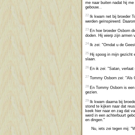
me naar buiten nadat hij me
gebouw...
22
Ik kwam net bij broeder
werden geïnspireerd. Daarom 
23
En hoe broeder Osborn d
doden. Hij wierp zijn armen v
24
Ik zei: "Omdat u de Geest
25
Hij spoog in mijn gezicht 
slaan.
26
En ik zei: "Satan, verlaat
27
Tommy Osborn zei: "Als G
28
En Tommy Osborn is een d
gezien.
29
Ik kwam daarna bij broede
stond te kijken naar dat re
keek hier naar en zag dat va
werd in een achterbuurt gebo
en dingen."
Nu, iets zei tegen mij: "We