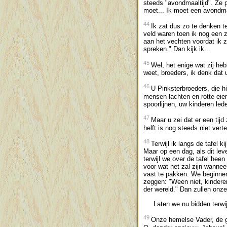
steeds "avondmaaltijd". Ze pr
moet... Ik moet een avondma
44
Ik zat dus zo te denken te
veld waren toen ik nog een z
aan het vechten voordat ik z
spreken." Dan kijk ik...
45
Wel, het enige wat zij he
weet, broeders, ik denk dat 
46
U Pinksterbroeders, die h
mensen lachten en rotte eie
spoorlijnen, uw kinderen led
47
Maar u zei dat er een tij
helft is nog steeds niet vert
48
Terwijl ik langs de tafel 
Maar op een dag, als dit lev
terwijl we over de tafel hee
voor wat het zal zijn wannee
vast te pakken. We beginne
zeggen: "Ween niet, kinderen
der wereld." Dan zullen onze
Laten we nu bidden terwijl
49
Onze hemelse Vader, de gr