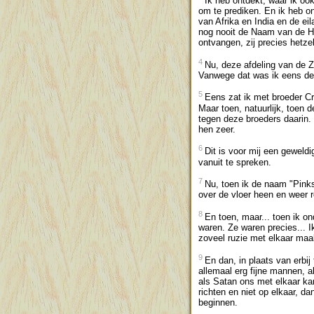
Ik heb ontdekt, waar ik oo
om te prediken. En ik heb o
van Afrika en India en de ei
nog nooit de Naam van de Her
ontvangen, zij precies hetze
4
Nu, deze afdeling van de Z
Vanwege dat was ik eens de.
5
Eens zat ik met broeder Cr
Maar toen, natuurlijk, toen 
tegen deze broeders daarin. 
hen zeer.
6
Dit is voor mij een geweld
vanuit te spreken.
7
Nu, toen ik de naam "Pinkst
over de vloer heen en weer r
8
En toen, maar... toen ik on
waren. Ze waren precies... I
zoveel ruzie met elkaar maak
9
En dan, in plaats van erbij
allemaal erg fijne mannen, a
als Satan ons met elkaar ka
richten en niet op elkaar, d
beginnen.