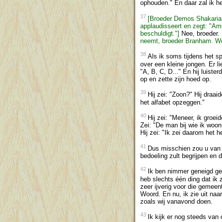
ophouden." En daar zal ik h
37
[Broeder Demos Shakarian
applaudisseert en zegt: "Am
beschuldigt."]
Nee, broeder. 
neemt, broeder Branham. We
38
Als ik soms tijdens het s
over een kleine jongen. Er l
"A, B, C, D..." En hij luiste
op en zette zijn hoed op.
39
Hij zei: "Zoon?" Hij draai
het alfabet opzeggen."
40
Hij zei: "Meneer, ik groei
Zei: "De man bij wie ik woon
Hij zei: "Ik zei daarom het 
41
Dus misschien zou u van m
bedoeling zult begrijpen en 
42
Ik ben nimmer geneigd ge
heb slechts één ding dat ik z
zeer ijverig voor die gemeent
Woord. En nu, ik zie uit naa
zoals wij vanavond doen.
43
Ik kijk er nog steeds van 