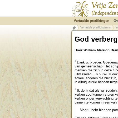
Vertaalde predikingen
Ov
Vertaalde predikingen
I
God verberg
Door William Marrion Br
1
Dank u, broeder. Goedenavo
van gemeenschap. Het schijn
mensen die zich in deze fij
uitwisselen. En nu wil ik o
zoveel anderen die hier zijn,
in Albuquerque hebben uitge
2
Ik denk dat als wij zouden
kerken zou kunnen sturen vo
kerken onder verwachting t
binnen te komen in een van 
Maar u hebt hier een poten
3