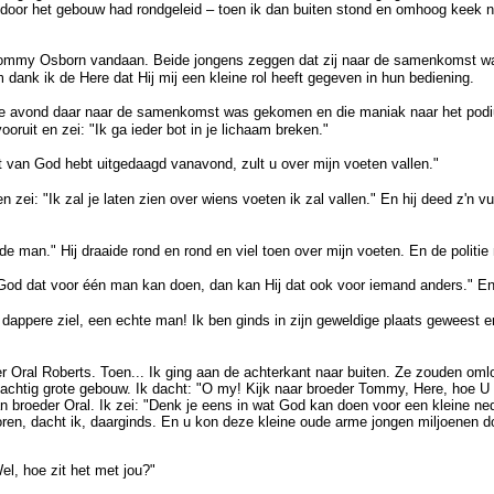
 door het gebouw had rondgeleid – toen ik dan buiten stond en omhoog keek n
 Tommy Osborn vandaan. Beide jongens zeggen dat zij naar de samenkomst w
dank ik de Here dat Hij mij een kleine rol heeft gegeven in hun bediening.
ie avond daar naar de samenkomst was gekomen en die maniak naar het podi
ooruit en zei: "Ik ga ieder bot in je lichaam breken."
 van God hebt uitgedaagd vanavond, zult u over mijn voeten vallen."
en zei: "Ik zal je laten zien over wiens voeten ik zal vallen." En hij deed z'n v
 de man." Hij draaide rond en rond en viel toen over mijn voeten. En de politi
od dat voor één man kan doen, dan kan Hij dat ook voor iemand anders." En
appere ziel, een echte man! Ik ben ginds in zijn geweldige plaats geweest e
r Oral Roberts. Toen... Ik ging aan de achterkant naar buiten. Ze zouden om
usachtig grote gebouw. Ik dacht: "O my! Kijk naar broeder Tommy, Here, hoe 
n broeder Oral. Ik zei: "Denk je eens in wat God kan doen voor een kleine ne
ren, dacht ik, daarginds. En u kon deze kleine oude arme jongen miljoenen do
l, hoe zit het met jou?"