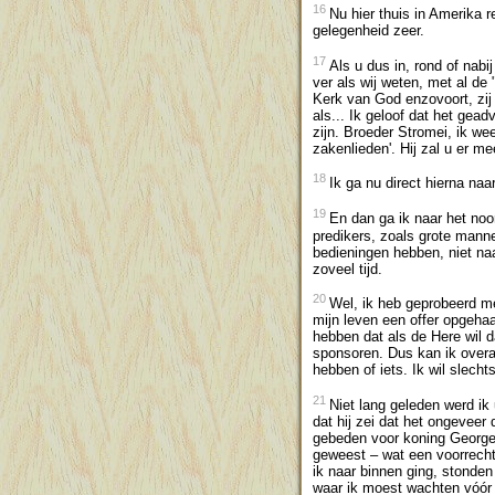
16
Nu hier thuis in Amerika 
gelegenheid zeer.
17
Als u dus in, rond of nabi
ver als wij weten, met al de
Kerk van God enzovoort, zi
als... Ik geloof dat het gead
zijn. Broeder Stromei, ik wee
zakenlieden'. Hij zal u er mee
18
Ik ga nu direct hierna na
19
En dan ga ik naar het noo
predikers, zoals grote man
bedieningen hebben, niet na
zoveel tijd.
20
Wel, ik heb geprobeerd met
mijn leven een offer opgeha
hebben dat als de Here wil da
sponsoren. Dus kan ik overal 
hebben of iets. Ik wil slecht
21
Niet lang geleden werd ik 
dat hij zei dat het ongeveer
gebeden voor koning George i
geweest – wat een voorrecht
ik naar binnen ging, stonden
waar ik moest wachten vóór i