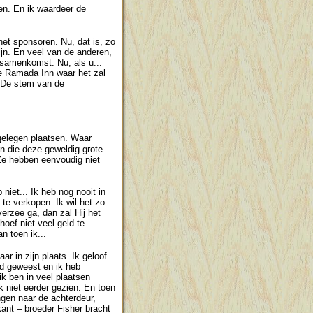
ren. En ik waardeer de
het sponsoren. Nu, dat is, zo
ijn. En veel van de anderen,
samenkomst. Nu, als u...
e Ramada Inn waar het zal
n 'De stem van de
gelegen plaatsen. Waar
 die deze geweldig grote
 Ze hebben eenvoudig niet
niet... Ik heb nog nooit in
te verkopen. Ik wil het zo
verzee ga, dan zal Hij het
hoef niet veel geld te
n toen ik...
ar in zijn plaats. Ik geloof
od geweest en ik heb
k ben in veel plaatsen
 niet eerder gezien. En toen
ngen naar de achterdeur,
kant – broeder Fisher bracht