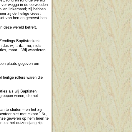
est, rond en rond de wereld
ik ver wegga in de oerwouden
r- en linkerhand; zij hebben
eer zij de Heilige Geest
houdt van hen en geneest hen.
n deze wereld betreft.
 Zendings Baptistenkerk.
us wij... ik... nu, niets
ties, maar... Wij waarderen
j een plaats gegeven om
 heilige rollers waren die
ties als wij Baptisten
 groepen waren, die net
n te sluiten – en het zijn
menteer niet met elkaar." Nu,
onze geweren op hem leren te
 zal het duizendjarig rijk