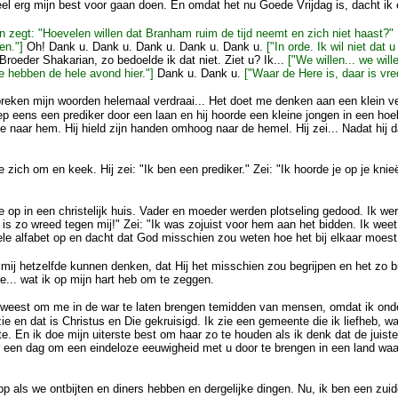
eel erg mijn best voor gaan doen. En omdat het nu Goede Vrijdag is, dacht ik
 zegt: "Hoevelen willen dat Branham ruim de tijd neemt en zich niet haast
en."]
Oh! Dank u. Dank u. Dank u. Dank u. Dank u.
["In orde. Ik wil niet dat 
Broeder Shakarian, zo bedoelde ik dat niet. Ziet u? Ik...
["We willen... we wil
 hebben de hele avond hier."]
Dank u. Dank u.
["Waar de Here is, daar is vre
preken mijn woorden helemaal verdraai... Het doet me denken aan een klein ve
iep eens een prediker door een laan en hij hoorde een kleine jongen in een hoe
rde naar hem. Hij hield zijn handen omhoog naar de hemel. Hij zei... Nadat hij 
de zich om en keek. Hij zei: "Ik ben een prediker." Zei: "Ik hoorde je op je k
de op in een christelijk huis. Vader en moeder werden plotseling gedood. Ik w
 is zo wreed tegen mij!" Zei: "Ik was zojuist voor hem aan het bidden. Ik weet
hele alfabet op en dacht dat God misschien zou weten hoe het bij elkaar moes
ij hetzelfde kunnen denken, dat Hij het misschien zou begrijpen en het zo bij
de... wat ik op mijn hart heb om te zeggen.
weest om me in de war te laten brengen temidden van mensen, omdat ik ond
ie en dat is Christus en Die gekruisigd. Ik zie een gemeente die ik liefheb, waa
e. En ik doe mijn uiterste best om haar zo te houden als ik denk dat de juiste
r een dag om een eindeloze eeuwigheid met u door te brengen in een land waar w
op als we ontbijten en diners hebben en dergelijke dingen. Nu, ik ben een zuide