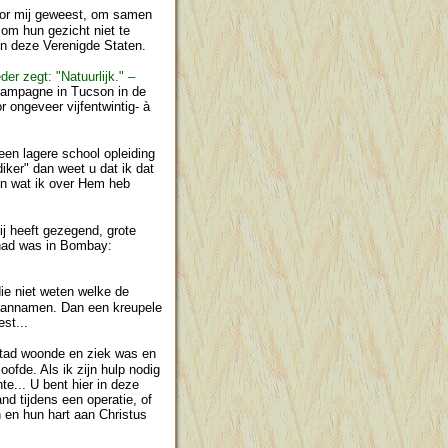
voor mij geweest, om samen
om hun gezicht niet te
 in deze Verenigde Staten.
der zegt: "Natuurlijk." –
campagne in Tucson in de
 ongeveer vijfentwintig- à
een lagere school opleiding
iker" dan weet u dat ik dat
en wat ik over Hem heb
ij heeft gezegend, grote
 had was in Bombay:
die niet weten welke de
r aannamen. Dan een kreupele
st...
 stad woonde en ziek was en
ofde. Als ik zijn hulp nodig
e... U bent hier in deze
d tijdens een operatie, of
 en hun hart aan Christus