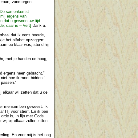
 eraan, vanmorgen...
?" De samenkomst
u mij ergens van
len dat u gewoon uw tijd
de, daar is – Vert]
Dank u.
rhaal dat ik eens hoorde,
kje het alfabet opzeggen:
daarmee klaar was, stond hij
nieën, met je handen omhoog,
erd ergens heen gebracht."
 niet hoe ik moet bidden."
t passen."
 elkaar wil zetten dat u de
er mensen ben geweest. Ik
r Hij voor stierf. En ik ben
 orde is, in lijn met Gods
ij bij elkaar zullen zitten
rling. En voor mij is het nog