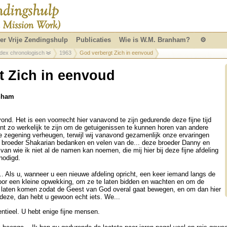
er Vrije Zendingshulp
Publicaties
Wie is W.M. Branham?
⚙
ndex chronologisch
1963
God verbergt Zich in eenvoud
t Zich in eenvoud
anham
nd. Het is een voorrecht hier vanavond te zijn gedurende deze fijne tijd
t zo werkelijk te zijn om de getuigenissen te kunnen horen van andere
ne zegening verheugen, terwijl wij vanavond gezamenlijk onze ervaringen
ok broeder Shakarian bedanken en velen van de... deze broeder Danny en
 van wie ik niet al de namen kan noemen, die mij hier bij deze fijne afdeling
nodigd.
... Als u, wanneer u een nieuwe afdeling opricht, een keer iemand langs de
or een kleine opwekking, om ze te laten bidden en wachten en om de
e laten komen zodat de Geest van God overal gaat bewegen, en om dan hier
deze, dan hebt u gewoon echt iets. We...
tieel. U hebt enige fijne mensen.