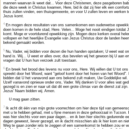
mannen waarvan ik weet dat... Voor deze Christenen, deze pasgeboren bab
die deze week in Christus kwamen, Here, bid ik dat zij hier elk een comfort
thuis zullen vinden, een thuisgemeente, en voor U zullen leven en werken t
Jezus komt.
4
En mogen deze resultaten van ons samenkomen een ouderwetse opwekk
doen komen in de hele stad, Here. Velen... Moge het nooit eindigen totdat 
komt. Moge er voortdurend opwekking zijn. Mogen deze kerken overal hel
vollopen en het heerlijke Evangelie van Jezus Christus door de landen hee
bekend gemaakt worden.
5
Nu, Vader, wij bidden voor dezen die hun handen opstaken; U weet wat on
hand is. Wij... U weet er alles over, dus bevelen wij het gewoon bij U aan e
vragen dat U hun hun verzoek zult toestaan.
6
En breek het brood des levens nu voor ons, Here. Wij willen dat U tot ons
spreekt door het Woord, want "geloof komt door het horen van het Woord". 
bidden dat U het vanavond aan ons bekend zult maken, Uw Goddelijke wil.
Uzelf vanavond opnieuw onder ons, Vader. Wij danken U voor alles wat ge
gezegd is en zien er naar uit dat dit een grote climax van de dienst zal zijn.
Jezus' Naam bidden wij. Amen.
U mag gaan zitten.
7
Ik acht dit één van mijn grote voorrechten om hier deze tijd van gemeens
met u te hebben gehad, met u fijne mensen in deze gehoorzaal in Tucson. 
was hier slechts voor een paar dagen... en ik ben hier slechts gedurende e
dagen geweest, liever gezegd, en ik dacht misschien als ik hier kom en niet
Weg te gaan zonder iets te zeggen of een samenkomst te hebben zou er w