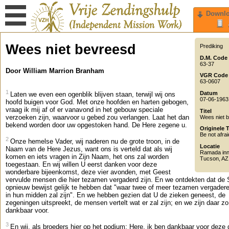
Downl
Wees niet bevreesd
Prediking
D.M. Code
63-37
Door William Marrion Branham
VGR Code
63-0607
1
Datum
Laten we even een ogenblik blijven staan, terwijl wij ons
07-06-1963
hoofd buigen voor God. Met onze hoofden en harten gebogen,
vraag ik mij af of er vanavond in het gebouw speciale
Titel
verzoeken zijn, waarvoor u gebed zou verlangen. Laat het dan
Wees niet 
bekend worden door uw opgestoken hand. De Here zegene u.
Originele T
Be not afrai
2
Onze hemelse Vader, wij naderen nu de grote troon, in de
Locatie
Naam van de Here Jezus, want ons is verteld dat als wij
Ramada in
komen en iets vragen in Zijn Naam, het ons zal worden
Tucson
,
AZ
toegestaan. En wij willen U eerst danken voor deze
wonderbare bijeenkomst, deze vier avonden, met Geest
vervulde mensen die hier tezamen vergaderd zijn. En we ontdekten dat de S
opnieuw bewijst gelijk te hebben dat "waar twee of meer tezamen vergadere
in hun midden zal zijn". En we hebben gezien dat U de zieken geneest, de
zegeningen uitspreekt, de mensen vertelt wat er zal zijn; en we zijn daar zo
dankbaar voor.
3
En wij, als broeders hier op het podium; Here, ik ben dankbaar voor deze 