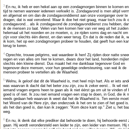
3
En nu, ik heb er een hekel aan op een zondagmorgen binnen te komen en
tijd te nemen wanneer iedereen verkwikt is. Zondagavond is men altijd ver
en afgemat en om dan de zondagavonddienst aan onze voorganger over te
dragen, dat is wat vervelend. Maar ik doe het niet graag, maar toch zou ik 
zondagavond... als ik zondagavond de zondagavonddienst zou hebben, da
ik de mensen zo laat. Velen van hen komen hier van ver weg uit het zuiden
helemaal uit het noorden en ze moeten, o, ze rijden soms dag en nacht om 
zijn voor slechts één dienst, en dan weer terug. En dat is de reden dat ik, 
ik kom, het op een zondagmorgen probeer te houden, dat geeft hun een ka
terug te keren.
4
Oprechte, trouwe pelgrims, wat waardeer ik hen! Zij rijden door natte snee
regen en van alles om hier te komen, dwars door het land, honderden mijlen
slechts één kleine dienst. Dus maakt het me dankbaar tegenover God en
tegenover deze mensen, voor hun geweldige ondersteuning, van wat ik de
mensen probeer te vertellen als de Waarheid.
5
Welnu, ik geloof dat dit de Waarheid is, met heel mijn hart. Als er iets and
was waarvan ik dacht dat het beter zou zijn, zou ik zeker eerst... Ik wil niet
iemand vragen ergens heen te gaan als ik niet éérst ga om uit te vinden of 
goed is of niet. Ik zou niet iemand vragen een stap te doen, in God, die ik n
reeds gedaan heb waarvan ik weet dat het de Waarheid is. Ten eerste moet
het Woord van de Here zijn, dan onderzoek ik het om te zien of het goed is
als het dan goed is, dan kan ik zeggen: "Kom deze kant op." Ziet u, het ba
weg.
6
En nu, ik denk dat elke prediker dat behoorde te doen, hij behoorde eerst z
gaan. Hij wordt verondersteld een leider te zijn, een leider van mensen. Hij