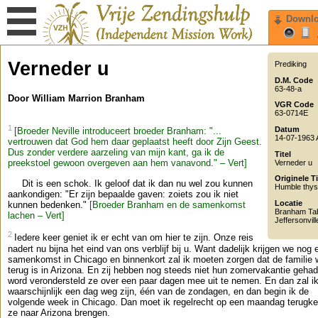
Downl
Verneder u
Prediking
D.M. Code
63-48-a
Door William Marrion Branham
VGR Code
63-0714E
1
Datum
[Broeder Neville introduceert broeder Branham: "...
14-07-1963
vertrouwen dat God hem daar geplaatst heeft door Zijn Geest.
Dus zonder verdere aarzeling van mijn kant, ga ik de
Titel
preekstoel gewoon overgeven aan hem vanavond." – Vert]
Verneder u
Originele Ti
Dit is een schok. Ik geloof dat ik dan nu wel zou kunnen
Humble thys
aankondigen: "Er zijn bepaalde gaven: zoiets zou ik niet
Locatie
kunnen bedenken."
[Broeder Branham en de samenkomst
Branham Ta
lachen – Vert]
Jeffersonvill
2
Iedere keer geniet ik er echt van om hier te zijn. Onze reis
nadert nu bijna het eind van ons verblijf bij u. Want dadelijk krijgen we nog 
samenkomst in Chicago en binnenkort zal ik moeten zorgen dat de familie 
terug is in Arizona. En zij hebben nog steeds niet hun zomervakantie gehad
word verondersteld ze over een paar dagen mee uit te nemen. En dan zal i
waarschijnlijk een dag weg zijn, één van de zondagen, en dan begin ik de
volgende week in Chicago. Dan moet ik regelrecht op een maandag terugke
ze naar Arizona brengen.