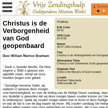
Downl
Christus is de
Prediking
D.M. Code
Verborgenheid
63-52
VGR Code
van God
63-0728
geopenbaard
Datum
28-07-1963 Ochtend
Titel
Christus is de Verborgenheid van God geo
Door William Marrion Branham
Alternatieve Titels
Christus is het Geheimenis Gods geopenb
1
Dank u, broeder Neville. De Here
Originele Titel
zegene u. Blijft u gewoon een
Christ is the Mystery of God revealed
ogenblik staan, terwijl we onze
Locatie
hoofden buigen voor gebed.
Branham Tabernacle
Jeffersonville
,
IN
2
Genadige hemelse Vader, wij
naderen U opnieuw deze morgen
voor barmhartigheid, en voor de leiding van de Heilige Geest vandaag, daar
ons duidelijk is geworden dat wij deze morgen bijeen zouden komen om U
te onderwijzen, opdat wij zouden mogen weten hoe te leven in deze huidige
en wat de tijd is van de dag waarin wij leven. Wij zouden vandaag Uw heilig
leiding willen vragen voor onze gedachten en onze harten, dat U ons naar i