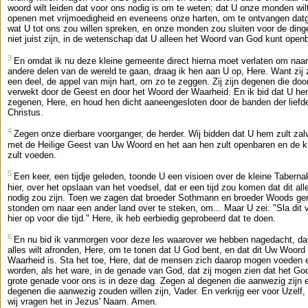
woord wilt leiden dat voor ons nodig is om te weten; dat U onze monden wil
openen met vrijmoedigheid en eveneens onze harten, om te ontvangen dat
wat U tot ons zou willen spreken, en onze monden zou sluiten voor de ding
niet juist zijn, in de wetenschap dat U alleen het Woord van God kunt open
3
En omdat ik nu deze kleine gemeente direct hierna moet verlaten om naar
andere delen van de wereld te gaan, draag ik hen aan U op, Here. Want zij z
een deel, de appel van mijn hart, om zo te zeggen. Zij zijn degenen die door
verwekt door de Geest en door het Woord der Waarheid. En ik bid dat U hen
zegenen, Here, en houd hen dicht aaneengesloten door de banden der liefd
Christus.
4
Zegen onze dierbare voorganger, de herder. Wij bidden dat U hem zult zal
met de Heilige Geest van Uw Woord en het aan hen zult openbaren en de 
zult voeden.
5
Een keer, een tijdje geleden, toonde U een visioen over de kleine Taberna
hier, over het opslaan van het voedsel, dat er een tijd zou komen dat dit al
nodig zou zijn. Toen we zagen dat broeder Sothmann en broeder Woods ge
stonden om naar een ander land over te steken, om... Maar U zei: "Sla dit 
hier op voor die tijd." Here, ik heb eerbiedig geprobeerd dat te doen.
6
En nu bid ik vanmorgen voor deze les waarover we hebben nagedacht, dat
alles wilt afronden, Here, om te tonen dat U God bent, en dat dit Uw Woor
Waarheid is. Sta het toe, Here, dat de mensen zich daarop mogen voeden 
worden, als het ware, in de genade van God, dat zij mogen zien dat het Go
grote genade voor ons is in deze dag. Zegen al degenen die aanwezig zijn 
degenen die aanwezig zouden willen zijn, Vader. En verkrijg eer voor Uzelf,
wij vragen het in Jezus' Naam. Amen.