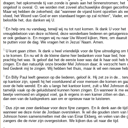
dragen; het opkomende tij van zonde is gewis aan het binnenstromen; het
ongeloof is overal. O, we worden met zoveel afschuwelijke dingen geconfro
Maar wij hebben de zekerheid, dat "wanneer de vijand komt opzetten als e
vloed, het Woord van God er een standaard tegen op zal richten", Vader, e
beloofde het, dus danken wij U.
4
En help ons nu vandaag, terwijl wij nu tot rust komen. Ik dank U voor het
vreugdebetoon van deze ochtend, deze wonderbare liederen en getuigeniss
er ook gedaan is. En mogen wij nu naar Uw Woord kijken, Here, om daaruit
te putten voor de dag. We vragen het in Jezus' Naam. Amen.
5
U kunt gaan zitten. Ik dank u heel vriendelijk voor de fijne uitnodiging om h
u te komen. En nu wil ik de kleine dame hier bedanken voor haar lied, hoe
prachtig het was. Ik geloof dat het de eerste keer was dat ik haar ooit heb 
zingen. En dan natuurlijk onze broeder Mel Johnson daar; ik verzocht hem
lied
Gedenk mij
te zingen. Wij hebben het thuis, maar ik wil een nieuwe he
6
En Billy Paul leeft gewoon op die liederen, geloof ik. Hij zet ze in de... terw
op kantoor zijn, speelt hij het voortdurend af voor mensen die komen en ga
over de hele wereld. En als u langs het kantoor komt, zult u Mel Johnson d
tamelijk vaak op de geluidsband kunnen horen zingen. En wanneer ik me e
beetje vermoeid en uitgeput voel, ga ik ergens in een kamer zitten en dan... 
dan een van de luidsprekers aan om er opnieuw naar te luisteren.
7
Dus zijn we zeer dankbaar voor deze fijne zangers. En ik denk aan de tijd
wanneer we deze rivier de Jordaan oversteken. Ik wil die gouden stem van
Johnson horen samensmelten met die van Einar Ekberg, en velen van die g
zangers die de rivier zijn overgestoken. We kijken dus uit naar die tijd.