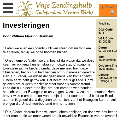
Downl
Investeringen
Prediking
D.M. Code
63-57
Door William Marrion Branham
VGR Code
63-0803B
1
Datum
Laten we even een ogenblik blijven staan om nu tot Hem
03-08-1963 O
te spreken, terwijl we onze hoofden buigen.
Titel
2
Investeringen
Onze hemelse Vader, we zijn beslist dankbaar dat we deze
keer hier opnieuw kunnen staan om deze stad Chicago het
Originele Tite
Evangelie aan te bieden, omdat deze mensen hier, deze
Investments
Christenen, het op hun hart hebben om hun mensen gered te
Locatie
zien. En, Vader, we weten dat geen mens kan komen tenzij
Edgewater bea
U hem eerst hebt getrokken. Dat heeft Jezus gezegd. En wij
Chicago
,
IL
geloven dat er geen manier bestaat voor elk voorbestemd
zaad dat nu in deze stad ligt, om hen ervan te weerhouden
het licht van het Evangelie te ontvangen. U zult, U zult het toestaan, Here. 
erover waken om er zeker van te zijn dat het daar komt. U biedt de Boods
aan, en ik geloof dat U diegenen tot het licht van het Evangelie kunt en zult
brengen die U hebt voorbestemd om het te zien.
3
Dus, Vader, daarom laten wij onze lichten schijnen, en doen we ons best 
ieder manier die we maar weten om dit geweldige Evangelie van de avondtijd