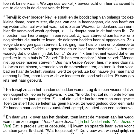
toen ik binnenkwam. We zijn dus werkelijk bevoorrecht om hier vanavond te
om te dienen in de dienst van de Here.
4
Terwijl ik over broeder Neville sprak en de boodschap van onlangs tot dez
kleine dame, onze zuster, die pas van ons is heengegaan, die ons heeft ver
wij weten allemaal wie het was, het is zuster Weaver. En denkend aan een
hier die vanavond wordt gedoopt, zij... Ik doopte haar in dit bad toen ik... Z
moesten haar hier brengen in een rolstoel. Zij was stervend aan kanker en 
nog slechts die nacht te leven; de doktoren hadden haar al opgegeven. Ze 
volgende morgen gaan sterven. En ik ging haar huis binnen en probeerde to
te spreken over Goddelijke genezing en ze bleef maar herhalen: "Ik ben nie
waardig dat u onder mijn dak komt." Ze zei: "Ik ben het niet waard dat er e
prediker in mijn huis is." Ze zei: "Ik ben een zondaar." Maar ze zei: "Meneer,
niet op deze manier sterven." Dus nam Grace Weber, hier, me mee daar na
Ik kwam net binnen, vermoeid van de samenkomsten; en toen ik daar voor
bad en haar de Schrift voorlas, werd ze gered. Ze kon nauwelijks haar hand
omhoog heffen, maar toen wilde ze iedereen de hand schudden. Er was g
iets met haar gebeurd.
5
En terwijl ze aan het handen schudden waren, zag ik in een visioen dat z
een kippenhok liep en terugkwam. Ik zei: "In orde, het zal nu in orde komen
dat is achttien jaar geleden. Zij is al die tijd die kanker een stap voor gewee
Toen ze stierf had ze helemaal geen kanker, ze werd gedood door een hart
Ze hadden haar onder een zuurstoftent gelegd; ze stierf aan een hartaanval
6
En daar was ik over aan het denken, toen laatst de mensen aan het weg
waren, en ze zongen:
"Toen kwam Jezus"
.
[In het Nederlands: "Als Jezus 
Vert]
Dat is precies wat er gebeurde, Hij kwam en spaarde haar leven voor 
achttien jaren. Ik dacht: "Wat toepasselijk!" Die vrouw wist waarschijnlijk ni