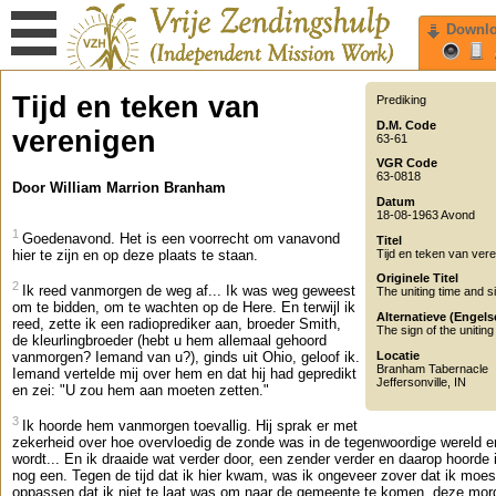
Downl
Tijd en teken van
Prediking
D.M. Code
verenigen
63-61
VGR Code
63-0818
Door William Marrion Branham
Datum
18-08-1963 Avond
1
Goedenavond. Het is een voorrecht om vanavond
Titel
Tijd en teken van ver
hier te zijn en op deze plaats te staan.
Originele Titel
2
Ik reed vanmorgen de weg af... Ik was weg geweest
The uniting time and s
om te bidden, om te wachten op de Here. En terwijl ik
Alternatieve (Engelse
reed, zette ik een radioprediker aan, broeder Smith,
The sign of the uniting
de kleurlingbroeder (hebt u hem allemaal gehoord
Locatie
vanmorgen? Iemand van u?), ginds uit Ohio, geloof ik.
Branham Tabernacle
Iemand vertelde mij over hem en dat hij had gepredikt
Jeffersonville
,
IN
en zei: "U zou hem aan moeten zetten."
3
Ik hoorde hem vanmorgen toevallig. Hij sprak er met
zekerheid over hoe overvloedig de zonde was in de tegenwoordige wereld e
wordt... En ik draaide wat verder door, een zender verder en daarop hoorde i
nog een. Tegen de tijd dat ik hier kwam, was ik ongeveer zover dat ik moes
oppassen dat ik niet te laat was om naar de gemeente te komen, deze mor