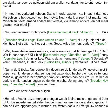
erg dankbaar voor de gelegenheid om u allen vandaag hier te ontmoeten in
dienst.
4
Ik moet het verkeerd hebben. Dat is in orde, zuster. Ik... ik dacht dat het 
Misschien is het gewoon een fout. Oké. Nu, ik dank u zeer. Het maakt niet u
Misschien heeft iemand anders het verteld, via iemand anders, en dat maak
gewoon wat moeilijk.
5
Nu, voelt iedereen zich goed?
[De samenkomst zegt: "Amen."]
...?... Pri
6
[Broeder Neville zegt: "Daar komen ze aan." – Vert]
Nu, o ja, hier zijn de
kleintjes. Het spijt me. Het spijt me. Goed, wilt u komen, oudste?
["Goed." 
7
Wel, twee kleine leuke meisjes, kleine meisjes met bruine ogen! Hu? Dat i
Wat is haar naam? Kijk hier!
[De moeder zegt: "Jennifer Lee." – Vert]
Jenn
["Jennifer Lee."]
Jennifer Lee. Wat is de achternaam?
["Serept."]
Serept. W
komt u vandaan, zuster Lee?
["Versailles, Illinois."]
Versailles, Illinois. Wat f
8
Nu, in de Bijbel... Nu, gewoonlijk dopen ze de kinderen. Wij geloven niet i
dopen van kinderen omdat ze nog niet gezondigd hebben, omdat ze te jong 
Maar wij geloven in het opdragen van de kinderen aan de Here. Nu zullen d
oudste en ik handen leggen op de kleine baby. Jenny, zegt u?
[Broeder Nevi
zegt: "Jennifer." – Vert]
Jennifer. Goed.
Laten we onze hoofden buigen.
9
Hemelse Vader, deze morgen brengen we dit kleine meisje, genaamd Jenni
tot U. De moeder en geliefden hebben haar van een lange afstand gebrach
aan de Here opgedragen te worden. Wij weten dat U in Uw tijd Uw handen o