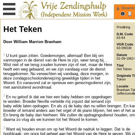
Downl
Het Teken
Prediking
D.M. Code
63-64
Door William Marrion Branham
VGR Code
63-0901M
1
Datum
U kunt gaan zitten. Goedemorgen, allemaal! Ben blij om
01-09-1963
vanmorgen in de dienst van de Here te zijn, weer terug bij...
Wist niet of we terug zouden kunnen zijn of niet, maar de Here
Titel
heeft een weg gebaand, en we zijn vandaag voor de dienst
Het Teken
teruggekomen. Nu verwachten wij vandaag, deze morgen, in
Originele Ti
deze zondagsschoolonderwijzing geweldige tijden in het
Token
Woord. En vanavond zal er opnieuw een genezingsdienst zijn,
Locatie
met aansluitend avondmaal.
Branham Ta
Jeffersonvill
2
En nu geloof ik dat we hier een baby hebben om opgedragen
te worden. Broeder Neville vertelde mij zojuist dat iemand zijn
baby wilde laten opdragen. En als zij de baby dan nu willen brengen. En ka
broeder of iemand anders aan het orgel of de piano blijven, het een of het a
En breng de baby dan hierheen. We zullen de opdragingsdienst houden, om
daarna zo vlug als we kunnen tot het Woord te komen.
3
Want wij houden ervan om op het Woord de nadruk te leggen. Dat is de
hoofdzaak: om onze tijd geheel aan het Woord van de Here te geven. Wij zi