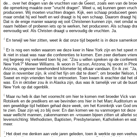
de... over het dragen van de vruchten van de Geest, zoals een van de broe
die opmerking maakte over "vrucht dragen". Weet u, wij kunnen geen vruch
produceren. Wij moeten vruchten dragen. Kijk, een schaap produceert geen
maar omdat hij wol heeft en wol draagt is hij een schaap. Daarom draagt hij
Dat is de enige manier waarop wij ooit Christenen kunnen zijn, niet omdat 
naam hebben of proberen iets op te werken, het produceren. Als schaap dra
eenvoudig wol. Als Christen draagt u eenvoudig de vruchten. Ja.
4
En terwijl we hier zitten, weet ik dat onze tijd beperkt is in deze samenko
5
Er is nog een reden waarom we deze keer in New York zijn en het speet m
ik niet in staat was naar die conferenties te komen. Een zeer dierbare vrie
mij begreep mij verkeerd toen hij zei: "Zou u willen spreken op de conferenti
New York?" Meneer Williams. Ik woon in Tucson, Arizona; hij woont in Phoe
Arizona, ongeveer tweehonderd kilometer bij elkaar vandaan. En ik zei: "Ja,
daar in november zijn, ik vind het fijn om dat te doen"; om broeder Nelson, 
Sweet en mijn vrienden hier te ontmoeten. Toen kwam ik erachter dat het o
was. En in oktober zou ik in Alaska zijn, dus was ik tamelijk ver uit de buur
New York op dat ogenblik.
6
Maar nu heb ik dan het voorrecht om hier te komen met broeder Vick van
Rotskerk en de predikers en we bevinden ons hier in het Marc Auditorium 
een geweldige tijd hebben gehad deze week, om het Koninkrijk van God on
te zien. Daar zijn wij zo blij over. En dan komen we nu vanmorgen tot deze t
waar wellicht mannen, zakenmannen en -vrouwen bijeen zitten uit allerlei s
levensrichting: Methodisten, Baptisten, Presbyterianen, Katholieken en wat
meer.
7
Het doet me denken aan vele jaren geleden, toen ik werkte op een veehoud