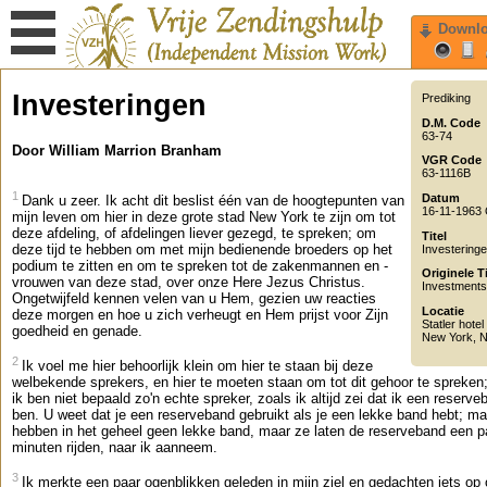
Downl
Investeringen
Prediking
D.M. Code
63-74
Door William Marrion Branham
VGR Code
63-1116B
1
Datum
Dank u zeer. Ik acht dit beslist één van de hoogtepunten van
16-11-1963
mijn leven om hier in deze grote stad New York te zijn om tot
deze afdeling, of afdelingen liever gezegd, te spreken; om
Titel
deze tijd te hebben om met mijn bedienende broeders op het
Investering
podium te zitten en om te spreken tot de zakenmannen en -
Originele Ti
vrouwen van deze stad, over onze Here Jezus Christus.
Investments
Ongetwijfeld kennen velen van u Hem, gezien uw reacties
Locatie
deze morgen en hoe u zich verheugt en Hem prijst voor Zijn
Statler hotel
goedheid en genade.
New York
,
2
Ik voel me hier behoorlijk klein om hier te staan bij deze
welbekende sprekers, en hier te moeten staan om tot dit gehoor te spreken
ik ben niet bepaald zo'n echte spreker, zoals ik altijd zei dat ik een reserve
ben. U weet dat je een reserveband gebruikt als je een lekke band hebt; m
hebben in het geheel geen lekke band, maar ze laten de reserveband een p
minuten rijden, naar ik aanneem.
3
Ik merkte een paar ogenblikken geleden in mijn ziel en gedachten iets op 