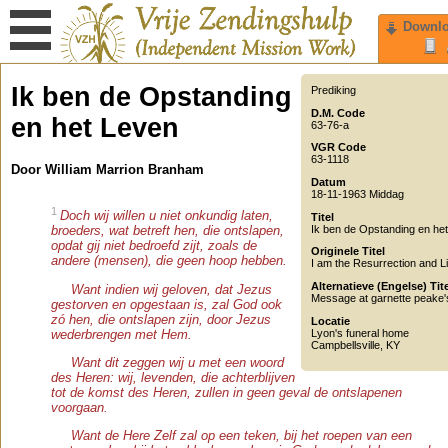
Downl
Ik ben de Opstanding
Prediking
D.M. Code
en het Leven
63-76-a
VGR Code
63-1118
Door William Marrion Branham
Datum
18-11-1963 Middag
1
Doch wij willen u niet onkundig laten,
Titel
Ik ben de Opstanding en he
broeders, wat betreft hen, die ontslapen,
opdat gij niet bedroefd zijt, zoals de
Originele Titel
andere (mensen), die geen hoop hebben.
I am the Resurrection and Li
Alternatieve (Engelse) Tit
Want indien wij geloven, dat Jezus
Message at garnette peake's
gestorven en opgestaan is, zal God ook
zó hen, die ontslapen zijn, door Jezus
Locatie
Lyon's funeral home
wederbrengen met Hem.
Campbellsville
,
KY
Want dit zeggen wij u met een woord
des Heren: wij, levenden, die achterblijven
tot de komst des Heren, zullen in geen geval de ontslapenen
voorgaan.
Want de Here Zelf zal op een teken, bij het roepen van een