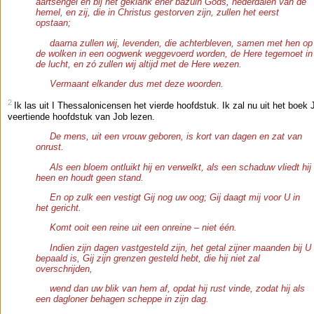
aartsengel en bij het geklank ener bazuin Gods, nederdalen van de
hemel, en zij, die in Christus gestorven zijn, zullen het eerst
opstaan;
daarna zullen wij, levenden, die achterbleven, samen met hen op
de wolken in een oogwenk weggevoerd worden, de Here tegemoet in
de lucht, en zó zullen wij altijd met de Here wezen.
Vermaant elkander dus met deze woorden.
2
Ik las uit I Thessalonicensen het vierde hoofdstuk. Ik zal nu uit het boek 
veertiende hoofdstuk van Job lezen.
De mens, uit een vrouw geboren, is kort van dagen en zat van
onrust.
Als een bloem ontluikt hij en verwelkt, als een schaduw vliedt hij
heen en houdt geen stand.
En op zulk een vestigt Gij nog uw oog; Gij daagt mij voor U in
het gericht.
Komt ooit een reine uit een onreine – niet één.
Indien zijn dagen vastgesteld zijn, het getal zijner maanden bij U
bepaald is, Gij zijn grenzen gesteld hebt, die hij niet zal
overschrijden,
wend dan uw blik van hem af, opdat hij rust vinde, zodat hij als
een dagloner behagen scheppe in zijn dag.