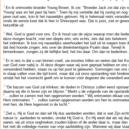
4
En ik ontmoette broeder Young Brown. Ik zei: "Broeder Jack zei dat zijn
'Young' was en het past bij hem." Toen hij mij vertelde dat hij zestig en nog
jaren oud was, kon ik het nauwelijks geloven. Hij is helemaal niets verande
sinds de eerste keer dat ik hier in Shreveport was. Dat is juist, ziet er gew
hetzelfde uit.
5
Wel, God is goed voor ons. En ik houd van de wijze waarop men die liede
deze morgen bracht, met een diepte erin; iets echts, iets dat iets betekent.
het indrinken. Ik kon mij nauwelijks weerhouden het luid uit te roepen toen 
dat lied hoorde zingen, iets over de drieëntwintigste Psalm daar. Terwijl ik
binnenkwam, zongen zij dit lieflijke lied, het trio daar. Om dan te bedenken..
6
Er is iets in dat u van binnen voelt, uw emoties trillen en weten dat het Ko
van God zeer nabij is. Al deze dingen waar wij over gepraat hebben en ons 
verwonderd hebben, staan nu op het punt te gebeuren. Sommigen van ons
in slaap vallen voor die tijd komt, maar dat zal onze opstanding niet hindere
omdat het het voorrecht geeft om te komen vóór degenen die veranderd wo
7
"De bazuin van God zal klinken; de doden in Christus zullen eerst opstaa
daarna wij die in leven zijn en blijven." Merkt u de volgorde van de opstand
"... zullen te zamen met hen opgenomen worden." Wij ontmoeten elkaar voo
Hem ontmoeten. "... zullen samen opgenomen worden om hen te ontmoeten
met hen, de Here tegemoet in de lucht."
8
Ziet u, Hij is God en dan wil Hij dus aanbeden worden; dat is wat Zijn ech
natuur is: aanbeden te worden, omdat Hij God is. En Hij weet dat als wij da
waren, wij uit onze ooghoeken zouden kijken of de ander daar is, maar dan
het niet de volledige manier van vrije aanbidding zijn. Wanneer wij daar sta