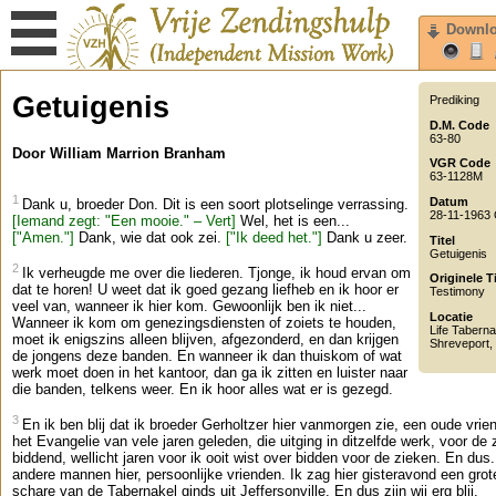
Downl
Getuigenis
Prediking
D.M. Code
63-80
Door William Marrion Branham
VGR Code
63-1128M
1
Datum
Dank u, broeder Don. Dit is een soort plotselinge verrassing.
28-11-1963
[Iemand zegt: "Een mooie." – Vert]
Wel, het is een...
["Amen."]
Dank, wie dat ook zei.
["Ik deed het."]
Dank u zeer.
Titel
Getuigenis
2
Ik verheugde me over die liederen. Tjonge, ik houd ervan om
Originele Ti
dat te horen! U weet dat ik goed gezang liefheb en ik hoor er
Testimony
veel van, wanneer ik hier kom. Gewoonlijk ben ik niet...
Locatie
Wanneer ik kom om genezingsdiensten of zoiets te houden,
Life Taberna
moet ik enigszins alleen blijven, afgezonderd, en dan krijgen
Shreveport
,
de jongens deze banden. En wanneer ik dan thuiskom of wat
werk moet doen in het kantoor, dan ga ik zitten en luister naar
die banden, telkens weer. En ik hoor alles wat er is gezegd.
3
En ik ben blij dat ik broeder Gerholtzer hier vanmorgen zie, een oude vrie
het Evangelie van vele jaren geleden, die uitging in ditzelfde werk, voor de 
biddend, wellicht jaren voor ik ooit wist over bidden voor de zieken. En dus.
andere mannen hier, persoonlijke vrienden. Ik zag hier gisteravond een grot
schare van de Tabernakel ginds uit Jeffersonville. En dus zijn wij erg blij.