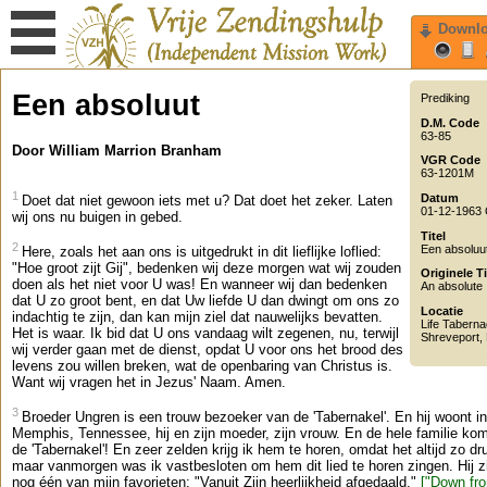
Downl
Een absoluut
Prediking
D.M. Code
63-85
Door William Marrion Branham
VGR Code
63-1201M
1
Datum
Doet dat niet gewoon iets met u? Dat doet het zeker. Laten
01-12-1963
wij ons nu buigen in gebed.
Titel
2
Een absoluu
Here, zoals het aan ons is uitgedrukt in dit lieflijke loflied:
"Hoe groot zijt Gij", bedenken wij deze morgen wat wij zouden
Originele Ti
doen als het niet voor U was! En wanneer wij dan bedenken
An absolute
dat U zo groot bent, en dat Uw liefde U dan dwingt om ons zo
Locatie
indachtig te zijn, dan kan mijn ziel dat nauwelijks bevatten.
Life Taberna
Het is waar. Ik bid dat U ons vandaag wilt zegenen, nu, terwijl
Shreveport
,
wij verder gaan met de dienst, opdat U voor ons het brood des
levens zou willen breken, wat de openbaring van Christus is.
Want wij vragen het in Jezus' Naam. Amen.
3
Broeder Ungren is een trouw bezoeker van de 'Tabernakel'. En hij woont in
Memphis, Tennessee, hij en zijn moeder, zijn vrouw. En de hele familie kom
de 'Tabernakel'! En zeer zelden krijg ik hem te horen, omdat het altijd zo dru
maar vanmorgen was ik vastbesloten om hem dit lied te horen zingen. Hij z
nog één van mijn favorieten: "Vanuit Zijn heerlijkheid afgedaald."
["Down fr