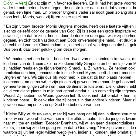
Glory" – Vert]
En dat zijn mijn favoriete liederen. En ik had het grote voorrec
vader te ontmoeten deze morgen, de eerste keer dat ik ooit dat voorrecht h
gehad, een fijne man. En broeder Ungrens vader zal nooit gaan zolang als z
zoon leeft, Morris, want zij lijken zeker op elkaar.
4
En zijn vrouw, broeder Morris Ungrens moeder, heeft deze laatste vijftien j
slechts geleefd door de genade van God. Zij is zeker een grote inspiratie vo
geweest; om dat te zien, hoe zij door de donkere uren gaat waar zij doorhee
gegaan, en zich toch vasthoudt aan Gods onveranderlijke hand. Het drukt 
de echtheid van het Christendom uit, en het geloof van degenen die het gel
Dus ben ik daar zeer gelukkig om deze morgen.
5
Wij hadden net een bruiloft beneden. Twee van mijn kinderen trouwden, mi
kinderen van de Tabernakel; onze kleine Billy Simpson en het meisje van 
zij hadden reeds enige tijd verkering; Sharol, ja. Zij waren... Ze hebben ook
familiebanden hier, tenminste de kleine Sharol Myers heeft die met broeder
Ungren en hen. Wij zijn dus blij voor hen; ik zie dat zij hun plaats hebben
ingenomen, na getrouwd te zijn gingen zij gewoon terug naar de gehoorzaal
gemeente en gingen zitten om naar de dienst te luisteren. Die kinderen he
altijd een diepe plaats in mijn hart gehad omdat zij zo eerbiedig zijn tegeno
Woord. Zij hebben het Woord gewoon lief. Ik denk niet, dat omdat ik hen mi
kinderen noem... ik denk niet dat zij beter zijn dan andere kinderen. Maar zi
gewoon naar mij en ik zie op God ten behoeve van hen.
6
Kleine Billy wilde trouwen, maar hij was bang dat hij dan in dienst zou mo
En er waren twee of drie van hen in diezelfde situatie. En die jongens kwa
naar mij toe en zeiden: "Broeder Branham, wij willen geen dienstontduikers z
zoiets, maar wij zouden graag willen dat u God vroeg." En zij gaven mij de 
waarom zij uit het leger wilden wegblijven, indien zij konden; niet omdat zij 