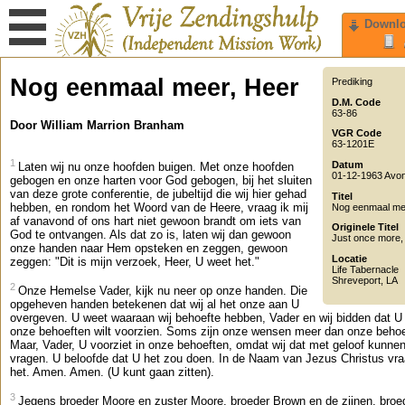
Downl
Nog eenmaal meer, Heer
Prediking
D.M. Code
63-86
Door William Marrion Branham
VGR Code
63-1201E
1
Datum
Laten wij nu onze hoofden buigen. Met onze hoofden
01-12-1963 Avo
gebogen en onze harten voor God gebogen, bij het sluiten
van deze grote conferentie, de jubeltijd die wij hier gehad
Titel
hebben, en rondom het Woord van de Heere, vraag ik mij
Nog eenmaal me
af vanavond of ons hart niet gewoon brandt om iets van
Originele Titel
God te ontvangen. Als dat zo is, laten wij dan gewoon
Just once more,
onze handen naar Hem opsteken en zeggen, gewoon
Locatie
zeggen: "Dit is mijn verzoek, Heer, U weet het."
Life Tabernacle
Shreveport
,
LA
2
Onze Hemelse Vader, kijk nu neer op onze handen. Die
opgeheven handen betekenen dat wij al het onze aan U
overgeven. U weet waaraan wij behoefte hebben, Vader en wij bidden dat U 
onze behoeften wilt voorzien. Soms zijn onze wensen meer dan onze behoe
Maar, Vader, U voorziet in onze behoeften, omdat wij dat met geloof kunne
vragen. U beloofde dat U het zou doen. In de Naam van Jezus Christus vra
het. Amen. Amen. (U kunt gaan zitten).
3
Jegens broeder Moore en zuster Moore, broeder Brown en de zijnen, broe