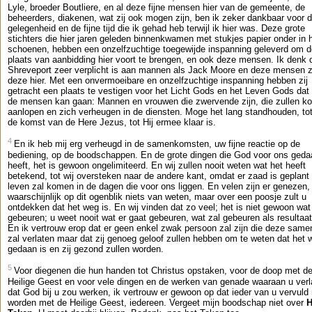
Lyle, broeder Boutliere, en al deze fijne mensen hier van de gemeente, de
beheerders, diakenen, wat zij ook mogen zijn, ben ik zeker dankbaar voor 
gelegenheid en de fijne tijd die ik gehad heb terwijl ik hier was. Deze grote
stichters die hier jaren geleden binnenkwamen met stukjes papier onder in 
schoenen, hebben een onzelfzuchtige toegewijde inspanning geleverd om 
plaats van aanbidding hier voort te brengen, en ook deze mensen. Ik denk 
Shreveport zeer verplicht is aan mannen als Jack Moore en deze mensen 
deze hier. Met een onvermoeibare en onzelfzuchtige inspanning hebben zij
getracht een plaats te vestigen voor het Licht Gods en het Leven Gods dat
de mensen kan gaan: Mannen en vrouwen die zwervende zijn, die zullen 
aanlopen en zich verheugen in de diensten. Moge het lang standhouden, to
de komst van de Here Jezus, tot Hij ermee klaar is.
4
En ik heb mij erg verheugd in de samenkomsten, uw fijne reactie op de
bediening, op de boodschappen. En de grote dingen die God voor ons geda
heeft, het is gewoon ongelimiteerd. En wij zullen nooit weten wat het heeft
betekend, tot wij oversteken naar de andere kant, omdat er zaad is geplant 
leven zal komen in de dagen die voor ons liggen. En velen zijn er genezen, 
waarschijnlijk op dit ogenblik niets van weten, maar over een poosje zult u
ontdekken dat het weg is. En wij vinden dat zo veel; het is niet gewoon wat 
gebeuren; u weet nooit wat er gaat gebeuren, wat zal gebeuren als resultaat
En ik vertrouw erop dat er geen enkel zwak persoon zal zijn die deze sam
zal verlaten maar dat zij genoeg geloof zullen hebben om te weten dat het 
gedaan is en zij gezond zullen worden.
5
Voor diegenen die hun handen tot Christus opstaken, voor de doop met d
Heilige Geest en voor vele dingen en de werken van genade waaraan u ver
dat God bij u zou werken, ik vertrouw er gewoon op dat ieder van u vervul
worden met de Heilige Geest, iedereen. Vergeet mijn boodschap niet over
H