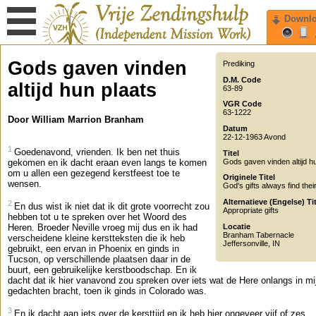
Downl
Gods gaven vinden
Prediking
D.M. Code
altijd hun plaats
63-89
VGR Code
63-1222
Door William Marrion Branham
Datum
22-12-1963 Avond
1
Goedenavond, vrienden. Ik ben net thuis
Titel
Gods gaven vinden altijd h
gekomen en ik dacht eraan even langs te komen
om u allen een gezegend kerstfeest toe te
Originele Titel
wensen.
God's gifts always find thei
Alternatieve (Engelse) Ti
2
En dus wist ik niet dat ik dit grote voorrecht zou
Appropriate gifts
hebben tot u te spreken over het Woord des
Locatie
Heren. Broeder Neville vroeg mij dus en ik had
Branham Tabernacle
verscheidene kleine kerstteksten die ik heb
Jeffersonville
,
IN
gebruikt, een ervan in Phoenix en ginds in
Tucson, op verschillende plaatsen daar in de
buurt, een gebruikelijke kerstboodschap. En ik
dacht dat ik hier vanavond zou spreken over iets wat de Here onlangs in mi
gedachten bracht, toen ik ginds in Colorado was.
3
En ik dacht aan iets over de kersttijd en ik heb hier ongeveer vijf of zes