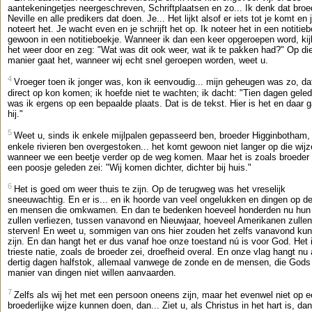
aantekeningetjes neergeschreven, Schriftplaatsen en zo... Ik denk dat broe
Neville en alle predikers dat doen. Je... Het lijkt alsof er iets tot je komt en 
noteert het. Je wacht even en je schrijft het op. Ik noteer het in een notitieb
gewoon in een notitieboekje. Wanneer ik dan een keer opgeroepen word, kij
het weer door en zeg: "Wat was dit ook weer, wat ik te pakken had?" Op di
manier gaat het, wanneer wij echt snel geroepen worden, weet u.
4
Vroeger toen ik jonger was, kon ik eenvoudig... mijn geheugen was zo, dat
direct op kon komen; ik hoefde niet te wachten; ik dacht: "Tien dagen gele
was ik ergens op een bepaalde plaats. Dat is de tekst. Hier is het en daar g
hij."
5
Weet u, sinds ik enkele mijlpalen gepasseerd ben, broeder Higginbotham,
enkele rivieren ben overgestoken... het komt gewoon niet langer op die wijz
wanneer we een beetje verder op de weg komen. Maar het is zoals broeder 
een poosje geleden zei: "Wij komen dichter, dichter bij huis."
6
Het is goed om weer thuis te zijn. Op de terugweg was het vreselijk
sneeuwachtig. En er is... en ik hoorde van veel ongelukken en dingen op d
en mensen die omkwamen. En dan te bedenken hoeveel honderden nu hun
zullen verliezen, tussen vanavond en Nieuwjaar, hoeveel Amerikanen zullen
sterven! En weet u, sommigen van ons hier zouden het zelfs vanavond ku
zijn. En dan hangt het er dus vanaf hoe onze toestand nú is voor God. Het 
trieste natie, zoals de broeder zei, droefheid overal. En onze vlag hangt nu 
dertig dagen halfstok, allemaal vanwege de zonde en de mensen, die Gods
manier van dingen niet willen aanvaarden.
7
Zelfs als wij het met een persoon oneens zijn, maar het evenwel niet op 
broederlijke wijze kunnen doen, dan... Ziet u, als Christus in het hart is, da