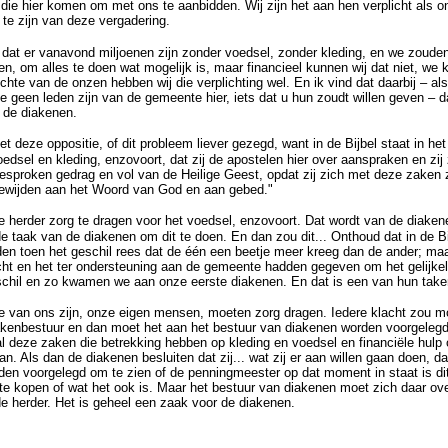
 die hier komen om met ons te aanbidden. Wij zijn het aan hen verplicht als o
e zijn van deze vergadering.
 dat er vanavond miljoenen zijn zonder voedsel, zonder kleding, en we zouden 
pen, om alles te doen wat mogelijk is, maar financieel kunnen wij dat niet, we
hte van de onzen hebben wij die verplichting wel. En ik vind dat daarbij – al
 geen leden zijn van de gemeente hier, iets dat u hun zoudt willen geven – d
 de diakenen.
t deze oppositie, of dit probleem liever gezegd, want in de Bijbel staat in he
dsel en kleding, enzovoort, dat zij de apostelen hier over aanspraken en zij z
sproken gedrag en vol van de Heilige Geest, opdat zij zich met deze zaken 
toewijden aan het Woord van God en aan gebed."
de herder zorg te dragen voor het voedsel, enzovoort. Dat wordt van de diaken
e taak van de diakenen om dit te doen. En dan zou dit... Onthoud dat in de B
den toen het geschil rees dat de één een beetje meer kreeg dan de ander; ma
t en het ter ondersteuning aan de gemeente hadden gegeven om het gelijkeli
schil en zo kwamen we aan onze eerste diakenen. En dat is een van hun take
die van ons zijn, onze eigen mensen, moeten zorg dragen. Iedere klacht zou
iakenbestuur en dan moet het aan het bestuur van diakenen worden voorgelegd 
al deze zaken die betrekking hebben op kleding en voedsel en financiële hulp 
. Als dan de diakenen besluiten dat zij... wat zij er aan willen gaan doen, d
n voorgelegd om te zien of de penningmeester op dat moment in staat is di
 te kopen of wat het ook is. Maar het bestuur van diakenen moet zich daar ove
de herder. Het is geheel een zaak voor de diakenen.