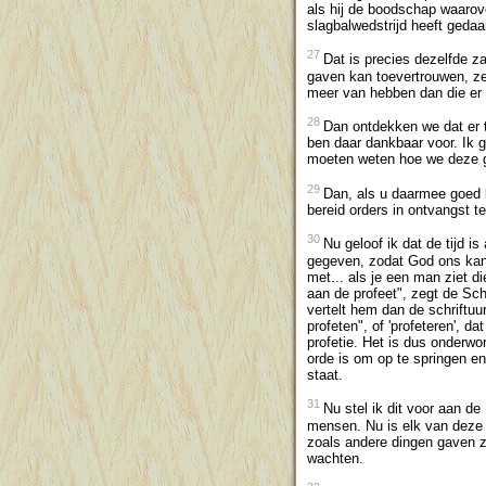
als hij de boodschap waarove
slagbalwedstrijd heeft gedaa
27
Dat is precies dezelfde 
gaven kan toevertrouwen, ze
meer van hebben dan die er 
28
Dan ontdekken we dat er ta
ben daar dankbaar voor. Ik g
moeten weten hoe we deze 
29
Dan, als u daarmee goed 
bereid orders in ontvangst t
30
Nu geloof ik dat de tijd 
gegeven, zodat God ons kan 
met... als je een man ziet 
aan de profeet", zegt de Sch
vertelt hem dan de schriftuur
profeten", of 'profeteren', d
profetie. Het is dus onderwo
orde is om op te springen en 
staat.
31
Nu stel ik dit voor aan d
mensen. Nu is elk van deze 
zoals andere dingen gaven zi
wachten.