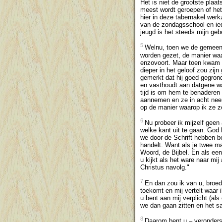
Het is niet de grootste plaa
meest wordt geroepen of het 
hier in deze tabernakel werk
van de zondagsschool en ied
jeugd is het steeds mijn ge
5
Welnu, toen we de gemeente
worden gezet, de manier waa
enzovoort. Maar toen kwam br
dieper in het geloof zou zij
gemerkt dat hij goed gegrond
en vasthoudt aan datgene waa
tijd is om hem te benaderen 
aannemen en ze in acht neem
op de manier waarop ik ze ze
6
Nu probeer ik mijzelf geen 
welke kant uit te gaan. God
we door de Schrift hebben be
handelt. Want als je twee ma
Woord, de Bijbel. En als een
u kijkt als het ware naar mij
Christus navolg."
7
En dan zou ik van u, broede
toekomt en mij vertelt waar 
u bent aan mij verplicht (als
we dan gaan zitten en het 
8
Daarom bent u – veronderst