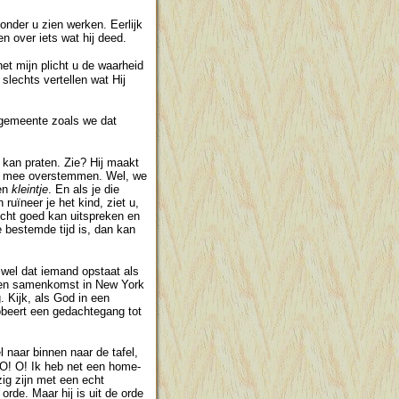
onder u zien werken. Eerlijk
 over iets wat hij deed.
het mijn plicht u de waarheid
slechts vertellen wat Hij
e gemeente zoals we dat
t kan praten. Zie? Hij maakt
ent mee overstemmen. Wel, we
een
kleintje
. En als je die
ruïneer je het kind, ziet u,
 echt goed kan uitspreken en
e bestemde tijd is, dan kan
t wel dat iemand opstaat als
 een samenkomst in New York
. Kijk, als God in een
robeert een gedachtegang tot
l naar binnen naar de tafel,
 O! O! Ik heb net een home-
zig zijn met een echt
orde. Maar hij is uit de orde