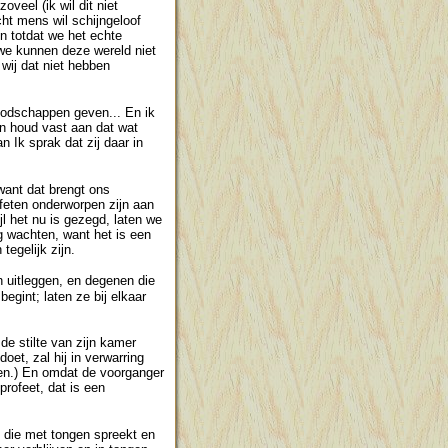
veel (ik wil dit niet
ht mens wil schijngeloof
n totdat we het echte
 we kunnen deze wereld niet
 wij dat niet hebben
oodschappen geven... En ik
en houd vast aan dat wat
 Ik sprak dat zij daar in
 want dat brengt ons
ofeten onderworpen zijn aan
jl het nu is gezegd, laten we
g wachten, want het is een
tegelijk zijn.
 uitleggen, en degenen die
egint; laten ze bij elkaar
de stilte van zijn kamer
oet, zal hij in verwarring
men.) En omdat de voorganger
rofeet, dat is een
 die met tongen spreekt en