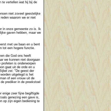
e vertellen wat hij bij de
sen niet zoveel geestelijke
 reden waarom we er niet
er in onze gemeente zo is. Ik
kelijke gaven hebben, maar we
eerst met uw baan en u bent
n tot een hogere functie.
men die God ons heeft
aar we kunnen niet doorgaan
e profeten is onderworpen
oon gaat uit de orde en u
Bijbel zei: "De geest der
n worden uitgelegd is het
 man of een vrouw uit de
 de prediker in de preekstoel
enige zeer fijne begiftigde
zoals genezing een gave is,
n op zijn eigen bediening te