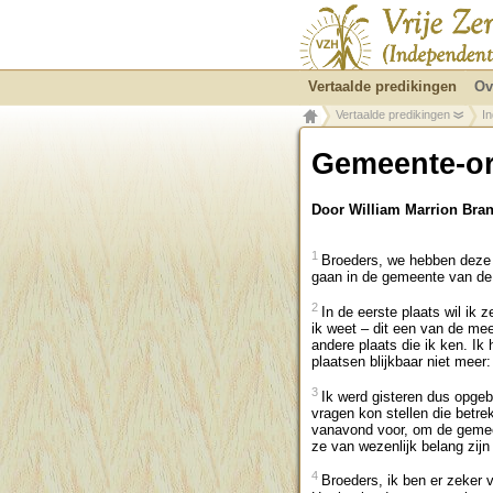
Vertaalde predikingen
Ov
Vertaalde predikingen
I
Gemeente-o
Door William Marrion Br
1
Broeders, we hebben deze 
gaan in de gemeente van de 
2
In de eerste plaats wil ik
ik weet – dit een van de me
andere plaats die ik ken. I
plaatsen blijkbaar niet meer
3
Ik werd gisteren dus opgeb
vragen kon stellen die betre
vanavond voor, om de gemeen
ze van wezenlijk belang zij
4
Broeders, ik ben er zeker v