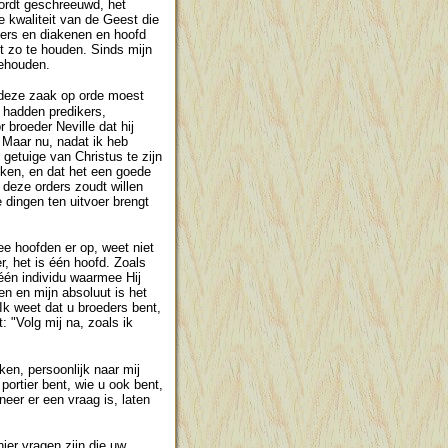
wordt geschreeuwd, het
e kwaliteit van de Geest die
rders en diakenen en hoofd
t zo te houden. Sinds mijn
gehouden.
e deze zaak op orde moest
 hadden predikers,
 broeder Neville dat hij
 Maar nu, nadat ik heb
 getuige van Christus te zijn
oken, en dat het een goede
 deze orders zoudt willen
 dingen ten uitvoer brengt
wee hoofden er op, weet niet
, het is één hoofd. Zoals
 één individu waarmee Hij
n en mijn absoluut is het
 Ik weet dat u broeders bent,
: "Volg mij na, zoals ik
jken, persoonlijk naar mij
portier bent, wie u ook bent,
nneer er een vraag is, laten
ier vragen zijn die uw