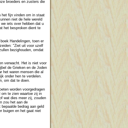
nze broeders en zusters die
het fijn vinden om in staat
 kunnen niet de hele wereld
s we iets over hebben dat u
at het besproken dient te
t boek Handelingen, toen er
eiden: "Ziet uit voor uzelf
zullen bezighouden, omdat
en verwacht. Het is niet voor
ijbel de Grieken en de Joden
ar het waren mensen die al
jk onder hen te verdelen.
n, om dat te doen.
 moeten worden voorgedragen
om te zien waartoe zij in
of wat dies meer zij, zouden
an zou het aan de
t bepaalde bedrag aan geld
r buigen en het gaat niet