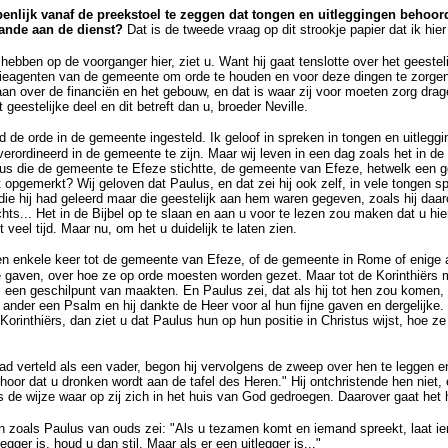
enlijk vanaf de preekstoel te zeggen dat tongen en uitleggingen behoo
nde aan de dienst?
Dat is de tweede vraag op dit strookje papier dat ik hier
hebben op de voorganger hier, ziet u. Want hij gaat tenslotte over het geesteli
itieagenten van de gemeente om orde te houden en voor deze dingen te zorge
an over de financiën en het gebouw, en dat is waar zij voor moeten zorg drag
 geestelijke deel en dit betreft dan u, broeder Neville.
d de orde in de gemeente ingesteld. Ik geloof in spreken in tongen en uitleggin
rordineerd in de gemeente te zijn. Maar wij leven in een dag zoals het in de 
lus die de gemeente te Efeze stichtte, de gemeente van Efeze, hetwelk een
opgemerkt? Wij geloven dat Paulus, en dat zei hij ook zelf, in vele tongen spr
die hij had geleerd maar die geestelijk aan hem waren gegeven, zoals hij daar
lechts... Het in de Bijbel op te slaan en aan u voor te lezen zou maken dat u h
t veel tijd. Maar nu, om het u duidelijk te laten zien.
n enkele keer tot de gemeente van Efeze, of de gemeente in Rome of enige 
e gaven, over hoe ze op orde moesten worden gezet. Maar tot de Korinthiërs m
 een geschilpunt van maakten. En Paulus zei, dat als hij tot hen zou komen, 
ander een Psalm en hij dankte de Heer voor al hun fijne gaven en dergelijke.
orinthiërs, dan ziet u dat Paulus hun op hun positie in Christus wijst, hoe ze 
ad verteld als een vader, begon hij vervolgens de zweep over hen te leggen en 
 hoor dat u dronken wordt aan de tafel des Heren." Hij ontchristende hen niet, 
s de wijze waar op zij zich in het huis van God gedroegen. Daarover gaat het h
en zoals Paulus van ouds zei: "Als u tezamen komt en iemand spreekt, laat 
egger is, houd u dan stil. Maar als er een uitlegger is..."