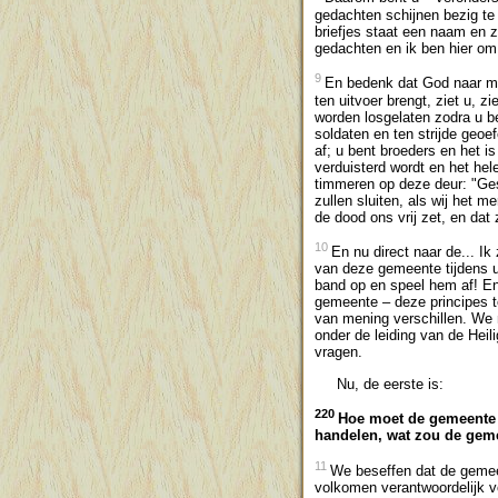
gedachten schijnen bezig te 
briefjes staat een naam en z
gedachten en ik ben hier om
9
En bedenk dat God naar mij 
ten uitvoer brengt, ziet u, z
worden losgelaten zodra u be
soldaten en ten strijde geoe
af; u bent broeders en het is
verduisterd wordt en het hel
timmeren op deze deur: "Ge
zullen sluiten, als wij het 
de dood ons vrij zet, en dat 
10
En nu direct naar de... I
van deze gemeente tijdens u
band op en speel hem af! En
gemeente – deze principes t
van mening verschillen. We 
onder de leiding van de Heil
vragen.
Nu, de eerste is:
220
Hoe moet de gemeente 
handelen, wat zou de ge
11
We beseffen dat de gemeen
volkomen verantwoordelijk vo