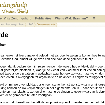
er Vrije Zendingshulp
Publicaties
Wie is W.M. Branham?
⚙
ndex chronologisch
1963
Gemeente-orde
rde
anham
samenkomst hier vanavond belegd met als doel te weten te komen hoe te we
levende God, omdat wij geloven een deel van deze gemeente te zijn.
 zeggen dat ik gedurende mijn reizen rondom de wereld heb ontdekt, dat – voor
est geestelijke plaatsen is, waar je de Geest van God meer kunt voelen dan o
k had twee andere plaatsen in gedachten waar het ook zo was, maar we vinden
: één ervan is overgegaan tot organisatie en de ander is enigszins teruggevall
eld en mij werd verteld dat u allen een samenkomst wenste waarin u mij deze
kking hebben op uw verplichtingen in deze gemeente, en ik... daar ben ik hier
te op haar plaats te zetten of om aan u de dingen te geven waarvan ik denk
n om deze gemeente te laten voortgaan.
an dat u dit beseft wat betreft deze opmerking die ik maakte over het feit dat d