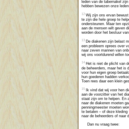
leden van de tabernakel zijn
hebben bewezen onze leden t
12
Wij zijn ons ervan bewust
te zijn die hele groep te hel
ondersteunen. Maar ten opzic
aan de mensen wilt geven die
worden door het bestuur van
13
De diakenen zijn belast me
een probleem oprees over voe
naar zeven mannen van onbe
wij ons voortdurend willen 
14
Het is niet de plicht van 
de beheerders, maar het is d
voor hun eigen groep betaal
hun goederen hadden verkoch
Toen rees daar een klein ge
15
Ik vind dat wij voor hen 
aan de voorzitter van het d
staat zijn om te helpen. En 
naar de diakenen moeten gaan
penningmeester moeten worde
te betalen – of deze kleding
naar de beheerders of naar 
Dan nu vraag twee: