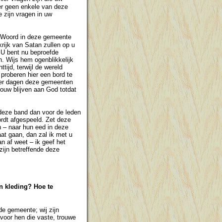
der geen enkele van deze
e zijn vragen in uw
het Woord in deze gemeente
krijk van Satan zullen op u
. U bent nu beproefde
n. Wijs hem ogenblikkelijk
tijd, terwijl de wereld
 proberen hier een bord te
zer dagen deze gemeenten
rouw blijven aan God totdat
t deze band dan voor de leden
rdt afgespeeld. Zet deze
 – naar hun eed in deze
at gaan, dan zal ik met u
n af weet – ik geef het
zijn betreffende deze
n kleding? Hoe te
de gemeente; wij zijn
 voor hen die vaste, trouwe