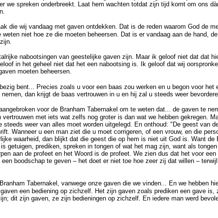
r we spreken onderbreekt. Laat hem wachten totdat zijn tijd komt om ons dàn t
n.
zaak die wij vandaag met gaven ontdekken. Dat is de reden waarom God de men
 weten niet hoe ze die moeten beheersen. Dat is er vandaag aan de hand, de
zijn.
lrijke nabootsingen van geestelijke gaven zijn. Maar ik geloof niet dat dat hi
eloof in het geheel niet dat het een nabootsing is. Ik geloof dat wij oorspron
gaven moeten beheersen.
bezig bent... Precies zoals u voor een baas zou werken en u begon voor het 
e nemen, dan krijgt de baas vertrouwen in u en hij zal u steeds weer bevordere
is aangebroken voor de Branham Tabernakel om te weten dat... de gaven te ne
vertrouwen met iets wat zelfs nog groter is dan wat we hebben gekregen. M
die steeds weer van alles moet worden uitgelegd. En onthoud: "De geest van d
rift. Wanneer u een man ziet die u moet corrigeren, of een vrouw, en die pers
lijke waarheid, dan blijkt dat die geest die op hem is niet uit God is. Want de 
at is getuigen, prediken, spreken in tongen of wat het mag zijn, want als tonge
rpen aan de profeet en het Woord is de profeet. We zien dus dat het voor een
een boodschap te geven – het doet er niet toe hoe zeer zij dat willen – terwijl
e Branham Tabernakel, vanwege onze gaven die we vinden... En we hebben hier 
gaven een bediening op zichzelf. Het zijn gaven zoals prediken een gave is, 
jn; dit zijn gaven, ze zijn bedieningen op zichzelf. En iedere man werd bevole