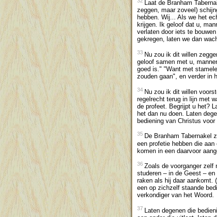
32
Laat de Branham Tabernake
zeggen, maar zoveel) schijn
hebben. Wij... Als we het e
krijgen. Ik geloof dat u, ma
verlaten door iets te bouwen
gekregen, laten we dan wacht
33
Nu zou ik dit willen zegg
geloof samen met u, mannen, 
goed is." "Want met stamelen
zouden gaan", en verder in 
34
Nu zou ik dit willen voors
regelrecht terug in lijn met
de profeet. Begrijpt u het? 
het dan nu doen. Laten dege
bediening van Christus voor d
35
De Branham Tabernakel zal
een profetie hebben die aan 
komen in een daarvoor aang
36
Zoals de voorganger zelf m
studeren – in de Geest – en g
raken als hij daar aankomt.
een op zichzelf staande bedi
verkondiger van het Woord.
37
Laten degenen die bedien