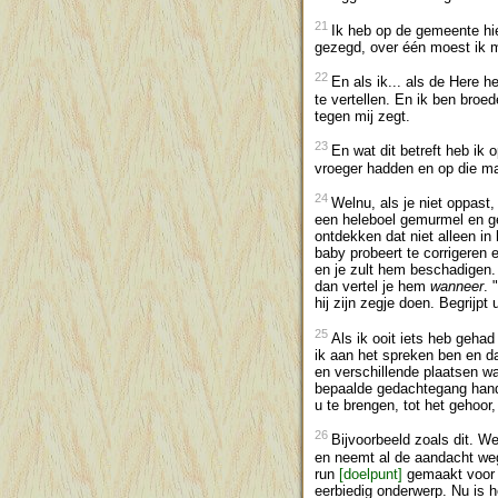
21
Ik heb op de gemeente hie
gezegd, over één moest ik m
22
En als ik... als de Here h
te vertellen. En ik ben broe
tegen mij zegt.
23
En wat dit betreft heb ik
vroeger hadden en op die ma
24
Welnu, als je niet oppast,
een heleboel gemurmel en ge
ontdekken dat niet alleen in
baby probeert te corrigeren e
en je zult hem beschadigen. 
dan vertel je hem
wanneer
. 
hij zijn zegje doen. Begrijpt
25
Als ik ooit iets heb gehad
ik aan het spreken ben en d
en verschillende plaatsen wa
bepaalde gedachtegang handel
u te brengen, tot het gehoor
26
Bijvoorbeeld zoals dit. We
en neemt al de aandacht weg
run
[doelpunt]
gemaakt voor
eerbiedig onderwerp. Nu is he