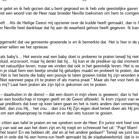
r gelet en ik heb gezien dat u bent gegroeid en ik heb vele geestelijke gaven 
et een woord van de Heer naar broeder Neville toekomen om hem te corrigeren
eeft... Als de Heilige Geest mij opziener over de kudde heeft gemaakt, dan is 
der Neville heel dankbaar dat hij aan de waarheid gehoor heeft gegeven. Ik kan 
 opgemerkt dat uw gemeente groeiende is en ik bemerkte dat. Het is hier in d
nier willen we het opnieuw.
 als baby's... Het eerste wat een baby doet is proberen te praten terwijl hij nie
luid, enzovoort, maar hij denkt dat hij... hij kan er de prediker op dat mom
 het natuurlijke leven, maar we vinden dat ook in het geestelijk leven. Het is 
n je slaat hem een beetje omdat hij geluidjes maakt en probeert te praten, dan 
Het is het beste die baby een poosje te laten groeien totdat hij zijn woorden
"Niet wanneer papa zit te praten of als mama praat." Maar als het voor hem d
 u mij? Laat hem praten als zijn tijd is gekomen om te praten.
 – daarbuiten in de dienst – dat een doorn in mijn vlees is geweest, dan is he
an een boodschap in tongen geeft en de Geest afbreekt. Ik kom zojuist van
ar predikers dat keer op keer laten gaan en het is niets anders dan verwarring
t, dan zou Hij... het zou... dan zou Hij Zijn eigen doel teniet doen als Hij p
, om een altaaroproep te maken en er dan iets tussen te gooien.
 zitten aan tafel te praten en we spreken over de Heer. En junior rent heel sne
 van wat we aan het doen zijn en hij roept en schreeuwt het uit: "Pap! Mam!
 het team! En we hebben
dit, dat
en al het
andere
gedaan!" Terwijl we juist be
t in orde dat hij een home-run heeft gemaakt bij de slagbalwedstrijd, dat is in 