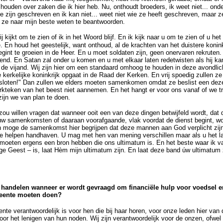
houden over zaken die ik hier heb. Nu, onthoudt broeders, ik weet niet... on
e zijn geschreven en ik kan niet... weet niet wie ze heeft geschreven, maar z
 ze naar mijn beste weten te beantwoorden.
kijkt om te zien of ik in het Woord blijf. En ik kijk naar u om te zien of u 
ie. En houd het geestelijk, want onthoud, al de krachten van het duistere konin
gint te groeien in de Heer. En u moet soldaten zijn, geen onervaren rekruten
fend. En Satan zal onder u komen en u met elkaar laten redetwisten als hij ka
 de vijand. Wij zijn hier om een standaard omhoog te houden in deze avondlicht
e kerkelijke koninkrijk opgaat in de Raad der Kerken. En vrij spoedig zullen ze
sloten!" Dan zullen we elders moeten samenkomen omdat ze beslist een de
merkteken van het beest niet aannemen. En het hangt er voor ons vanaf of we t
zijn we van plan te doen.
k zou willen vragen dat wanneer ooit een van deze dingen betwijfeld wordt, da
w samenkomsten of daaraan voorafgaande, vlak voordat de dienst begint, wo
 moge de samenkomst hier begrijpen dat deze mannen aan God verplicht zijn
e helpen handhaven. U mag met hen van mening verschillen maar als u het la
moeten ergens een bron hebben die ons ultimatum is. En het beste waar ik va
ige Geest – is, laat Hèm mijn ultimatum zijn. En laat deze band úw ultimatum 
handelen wanneer er wordt gevraagd om financiële hulp voor voedsel e
meente moeten doen?
te verantwoordelijk is voor hen die bij haar horen, voor onze leden hier van 
or het lenigen van hun noden. Wij zijn verantwoordelijk voor de onzen, ofwel