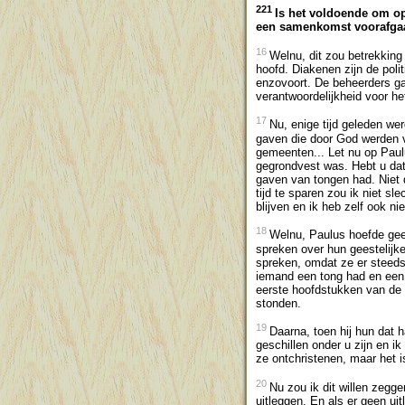
221
Is het voldoende om op
een samenkomst voorafgaa
16
Welnu, dit zou betrekking 
hoofd. Diakenen zijn de pol
enzovoort. De beheerders ga
verantwoordelijkheid voor het
17
Nu, enige tijd geleden wer
gaven die door God werden ve
gemeenten... Let nu op Pau
gegrondvest was. Hebt u dat 
gaven van tongen had. Niet 
tijd te sparen zou ik niet s
blijven en ik heb zelf ook nie
18
Welnu, Paulus hoefde gee
spreken over hun geestelijk
spreken, omdat ze er steeds
iemand een tong had en een 
eerste hoofdstukken van de K
stonden.
19
Daarna, toen hij hun dat h
geschillen onder u zijn en ik
ze ontchristenen, maar het i
20
Nu zou ik dit willen zegg
uitleggen. En als er geen uitl