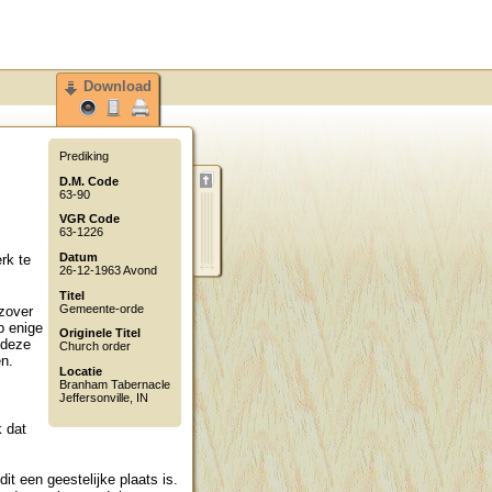
Download
Prediking
D.M. Code
63-90
VGR Code
63-1226
Datum
rk te
26-12-1963 Avond
Titel
Gemeente-orde
 zover
p enige
Originele Titel
 deze
Church order
en.
Locatie
Branham Tabernacle
Jeffersonville
,
IN
 dat
it een geestelijke plaats is.