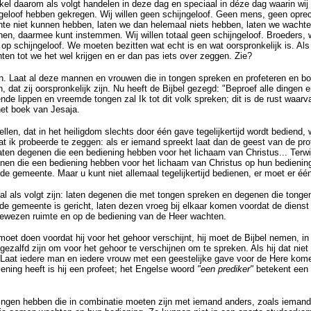
l daarom als volgt handelen in deze dag en speciaal in déze dag waarin wij zo
geloof hebben gekregen. Wij willen geen schijngeloof. Geen mens, geen oprec
chte niet kunnen hebben, laten we dan helemaal niets hebben, laten we wachte
nnen, daarmee kunt instemmen. Wij willen totaal geen schijngeloof. Broeders,
 op schijngeloof. We moeten bezitten wat echt is en wat oorspronkelijk is. Als
en tot we het wel krijgen en er dan pas iets over zeggen. Zie?
en. Laat al deze mannen en vrouwen die in tongen spreken en profeteren en b
dat zij oorspronkelijk zijn. Nu heeft de Bijbel gezegd: "Beproef alle dingen 
de lippen en vreemde tongen zal Ik tot dit volk spreken; dit is de rust waarvan
het boek van Jesaja.
tellen, dat in het heiligdom slechts door één gave tegelijkertijd wordt bediend,
 wat ik probeerde te zeggen: als er iemand spreekt laat dan de geest van de pr
Laten degenen die een bediening hebben voor het lichaam van Christus... Terwi
nen die een bediening hebben voor het lichaam van Christus op hun bedienin
e gemeente. Maar u kunt niet allemaal tegelijkertijd bedienen, er moet er één 
 als volgt zijn: laten degenen die met tongen spreken en degenen die tongen
de gemeente is gericht, laten dezen vroeg bij elkaar komen voordat de dienst b
ewezen ruimte en op de bediening van de Heer wachten.
oet doen voordat hij voor het gehoor verschijnt, hij moet de Bijbel nemen, in 
ezalfd zijn om voor het gehoor te verschijnen om te spreken. Als hij dat niet d
 (Laat iedere man en iedere vrouw met een geestelijke gave voor de Here ko
ening heeft is hij een profeet; het Engelse woord
"een prediker"
betekent een p
ingen hebben die in combinatie moeten zijn met iemand anders, zoals iemand