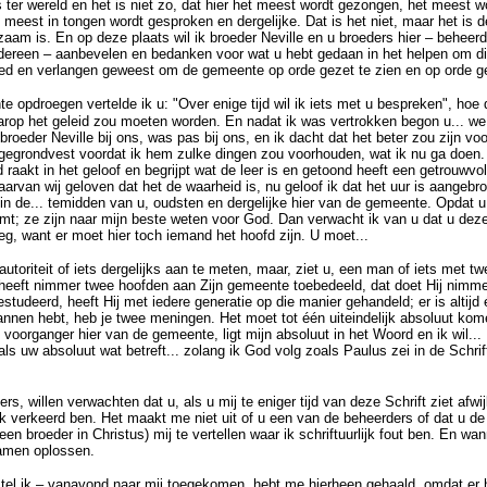
ts ter wereld en het is niet zo, dat hier het meest wordt gezongen, het meest 
meest in tongen wordt gesproken en dergelijke. Dat is het niet, maar het is d
zaam is. En op deze plaats wil ik broeder Neville en u broeders hier – behee
ereen – aanbevelen en bedanken voor wat u hebt gedaan in het helpen om di
bed en verlangen geweest om de gemeente op orde gezet te zien en op orde 
 opdroegen vertelde ik u: "Over enige tijd wil ik iets met u bespreken", ho
rop het geleid zou moeten worden. En nadat ik was vertrokken begon u... we
oeder Neville bij ons, was pas bij ons, en ik dacht dat het beter zou zijn voor
n gegrondvest voordat ik hem zulke dingen zou voorhouden, wat ik nu ga doen.
 raakt in het geloof en begrijpt wat de leer is en getoond heeft een getrouwvol
rvan wij geloven dat het de waarheid is, nu geloof ik dat het uur is aangebr
in de... temidden van u, oudsten en dergelijke hier van de gemeente. Opdat u
t; ze zijn naar mijn beste weten voor God. Dan verwacht ik van u dat u deze
g, want er moet hier toch iemand het hoofd zijn. U moet...
autoriteit of iets dergelijks aan te meten, maar, ziet u, een man of iets met t
 heeft nimmer twee hoofden aan Zijn gemeente toebedeeld, dat doet Hij nimmer
studeerd, heeft Hij met iedere generatie op die manier gehandeld; er is altijd
nnen hebt, heb je twee meningen. Het moet tot één uiteindelijk absoluut kome
 voorganger hier van de gemeente, ligt mijn absoluut in het Woord en ik wil...
 als uw absoluut wat betreft... zolang ik God volg zoals Paulus zei in de Schrift
rs, willen verwachten dat u, als u mij te eniger tijd van deze Schrift ziet afwi
ik verkeerd ben. Het maakt me niet uit of u een van de beheerders of dat u de 
 een broeder in Christus) mij te vertellen waar ik schriftuurlijk fout ben. En wa
samen oplossen.
el ik – vanavond naar mij toegekomen, hebt me hierheen gehaald, omdat er h