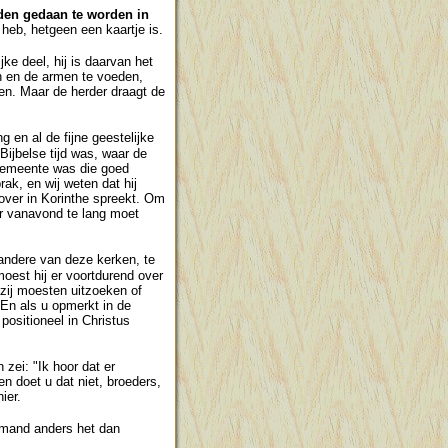
rden gedaan te worden in
 heb, hetgeen een kaartje is.
jke deel, hij is daarvan het
n en de armen te voeden,
en. Maar de herder draagt de
g en al de fijne geestelijke
Bijbelse tijd was, waar de
 gemeente was die goed
ak, en wij weten dat hij
over in Korinthe spreekt. Om
ier vanavond te lang moet
andere van deze kerken, te
oest hij er voortdurend over
zij moesten uitzoeken of
 En als u opmerkt in de
positioneel in Christus
zei: "Ik hoor dat er
en doet u dat niet, broeders,
ier.
iemand anders het dan