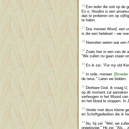
26
Een ieder die ooit op de g
En o, Houdini is een amate
dan te proberen om op vijfti
te halen.
27
Dus meneer Wood, een vrie
is die een heleboel – we n
28
Hoevelen weten wat een
29
Zoals hier in een van de a
"We zullen nu gaan staan om 
30
En ik zei:
"For my old Ke
31
In orde, meneer.
[Broeder
de neus." Laten we bidden:
32
Dierbare God, ik vraag U,
op dit moment zal aanraken 
verheugen in het Woord van 
en het bloed te stoppen. In
33
Verder met deze kleine ge
en Schriftgedeelten die ik h
34
Nu, hij zei: "Wel, we zu
ongelovige." Hij zei: "Als..