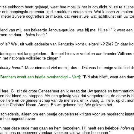
rijze eekhoorn heeft gejaagd, weet hoe moeilijk het is om dicht bij ze te sluip
ur ontsnappingskunstenaar bij die makkers vergeleken. Wat kunnen ze make
g meter zuivere oogtreffers te maken, dat vereist wel wat jachtkunst om uw t
nd van mij, een bekeerde Jehova-getuige, was bij me. Hij zei: "Ik weet een 
oemen ze daar –
holen
heeft."
hol
is? Wel, uit welk gedeelte van Kentucky komt u eigenlijk? Zie? En daar k
fdelingen niet lang geleden... Ik moet hierover vertellen aan broeder Williams
het nationale volkslied te zingen."
ntucky home"
. Maar niemand viel me bij, dus... Dat was het enige volkslied d
 Branham wordt een briefje overhandigd – Vert]
: "Bid alstublieft, want een dam
 Here, Gij zijt de grote Geneesheer en ik vraag dat Uw genade en barmhartigh
en dat bloed zal stoppen. Als een gelovig volk dat vergaderd is; de dame is 
de Here en de gemeenschap van de mensen, en ik vraag U, Here, op dit mome
 Jezus Christus' Naam. Amen. En we geloven het. We geloven het.
schiedenis, alleen om een beetje gevoelen te krijgen voor we regelrecht ing
ier heb opgeschreven.
llen naar deze oude man gaan en hem bezoeken. Hij heeft een heleboel
holen
op
. zal hij ons er ongeveer vandaan vloeken, als we daar heengaan."