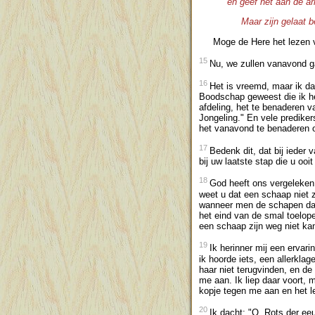
en geef het aan de ar
Maar zijn gelaat b
Moge de Here het lezen v
15
Nu, we zullen vanavond ga
16
Het is vreemd, maar ik da
Boodschap geweest die ik he
afdeling, het te benaderen 
Jongeling." En vele prediker
het vanavond te benaderen o
17
Bedenk dit, dat bij ieder 
bij uw laatste stap die u oo
18
God heeft ons vergeleken
weet u dat een schaap niet z
wanneer men de schapen daar 
het eind van de smal toelope
een schaap zijn weg niet ka
19
Ik herinner mij een ervar
ik hoorde iets, een allerkla
haar niet terugvinden, en de
me aan. Ik liep daar voort, 
kopje tegen me aan en het le
20
Ik dacht: "O, Rots der ee