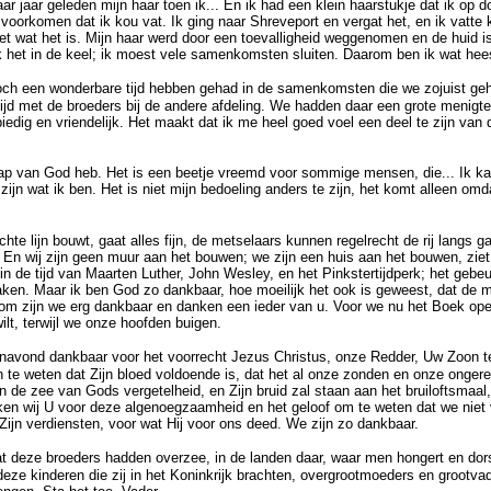
ar jaar geleden mijn haar toen ik... En ik had een klein haarstukje dat ik op do
voorkomen dat ik kou vat. Ik ging naar Shreveport en vergat het, en ik vatte 
iet wat het is. Mijn haar werd door een toevalligheid weggenomen en de huid i
 ik het in de keel; ik moest vele samenkomsten sluiten. Daarom ben ik wat he
och een wonderbare tijd hebben gehad in de samenkomsten die we zojuist ge
jd met de broeders bij de andere afdeling. We hadden daar een grote menig
dig en vriendelijk. Het maakt dat ik me heel goed voel een deel te zijn van 
ap van God heb. Het is een beetje vreemd voor sommige mensen, die... Ik kan 
ijn wat ik ben. Het is niet mijn bedoeling anders te zijn, het komt alleen omda
chte lijn bouwt, gaat alles fijn, de metselaars kunnen regelrecht de rij langs
.. En wij zijn geen muur aan het bouwen; we zijn een huis aan het bouwen, zie
de tijd van Maarten Luther, John Wesley, en het Pinkstertijdperk; het gebeur
ken. Maar ik ben God zo dankbaar, hoe moeilijk het ook is geweest, dat de 
m zijn we erg dankbaar en danken een ieder van u. Voor we nu het Boek open
ilt, terwijl we onze hoofden buigen.
anavond dankbaar voor het voorrecht Jezus Christus, onze Redder, Uw Zoon t
 te weten dat Zijn bloed voldoende is, dat het al onze zonden en onze onger
in de zee van Gods vergetelheid, en Zijn bruid zal staan aan het bruiloftsmaal
en wij U voor deze algenoegzaamheid en het geloof om te weten dat we niet 
Zijn verdiensten, voor wat Hij voor ons deed. We zijn zo dankbaar.
 deze broeders hadden overzee, in de landen daar, waar men hongert en dors
deze kinderen die zij in het Koninkrijk brachten, overgrootmoeders en grootva