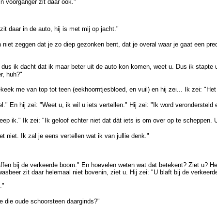
 voorganger zit daar ook."
t daar in de auto, hij is met mij op jacht."
ch niet zeggen dat je zo diep gezonken bent, dat je overal waar je gaat een pr
 dus ik dacht dat ik maar beter uit de auto kon komen, weet u. Dus ik stapte 
er, huh?"
keek me van top tot teen (eekhoorntjesbloed, en vuil) en hij zei... Ik zei: "Het l
l." En hij zei: "Weet u, ik wil u iets vertellen." Hij zei: "Ik word verondersteld
reep ik." Ik zei: "Ik geloof echter niet dat dàt iets is om over op te scheppen. 
et niet. Ik zal je eens vertellen wat ik van jullie denk."
blaffen bij de verkeerde boom." En hoevelen weten wat dat betekent? Ziet u? H
wasbeer zit daar helemaal niet bovenin, ziet u. Hij zei: "U blaft bij de verkeer
."
e je die oude schoorsteen daarginds?"