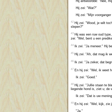
Hij antwoordde: "Nee, mijn
Hij zei: "Wat?"
Hij zei: "Mijn voorganger zi
42
Hij zei: "Wood, je wilt to
slepen?"
43
Hij was een ruw oud type,
zei: "Wel, bent u een predik
44
Ik zei: "Ja meneer." Hij be
45
Hij zei: "Ah, dat mag ik we
46
Ik zei: "Ja zeker, dat beg
47
En hij zei: "Wel, ik weet h
Ik zei: "Goed."
48
Hij zei: "Jullie staan te 
liegende hond is, ziet u; de 
Ik zei: "Dat is uw mening
49
En hij zei: "Wel, kijk, zi
"Ja."