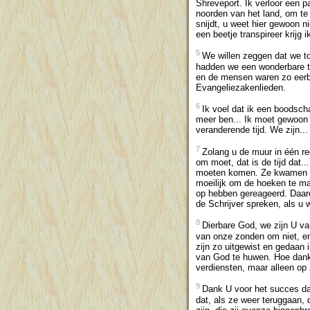
Shreveport. Ik verloor een pa
noorden van het land, om te 
snijdt, u weet hier gewoon n
een beetje transpireer krijg
5
We willen zeggen dat we t
hadden we een wonderbare ti
en de mensen waren zo eerbie
Evangeliezakenlieden.
6
Ik voel dat ik een boodsch
meer ben... Ik moet gewoon z
veranderende tijd. We zijn...
7
Zolang u de muur in één re
om moet, dat is de tijd dat.
moeten komen. Ze kwamen in 
moeilijk om de hoeken te ma
op hebben gereageerd. Daaro
de Schrijver spreken, als u w
8
Dierbare God, we zijn U v
van onze zonden om niet, en
zijn zo uitgewist en gedaan 
van God te huwen. Hoe dank
verdiensten, maar alleen op 
9
Dank U voor het succes dat
dat, als ze weer teruggaan, 