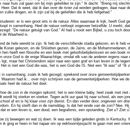
k naar huis zal gaan om bij mijn geliefden te zijn." Ik dacht: "Breng mij slec
, Heer. Dat ik weet, dat ik dan over de rivier zal worden gedragen, daar naar
en zulke dingen, en ik zijn zal bij de geliefden die ik heb liefgehad."
studeren: er is een groot iets in de natuur. Alles waarnaar ik kijk, heeft God 
loopt in samenhang. Heel de natuur verloopt ongeveer hetzelfde. U merkt, dat 
gezegd: "De natuur getuigt van God." Al had u nooit een Bijbel, u zou toch door
l de Waarheid is.
nd de hele wereld te zijn. Ik heb de verschillende stadia gelezen, en ik heb ve
 Koran gelezen, en de Shiïetten gezien, de Jaïns, en de Mohammedanen, de
an hen heeft een filosofie en een boek met geloofsbelijdenissen en een boek 
 en onze God is de enige Waarachtige, omdat elk van de anderen ergens naar 
s ligt, maar het Christendom wijst naar een open graf en kan leven in de teg
t! Het is niet een God die was, het is een God die IS. Niet een
"Ik was"
of
"Ik z
pt in samenhang, zoals ik heb gezegd, sprekend over onze gemeentetijdperk
. Waarom had ik... over mijn schrijven van de gemeentetijdperken. Hoe we de
ls heel de natuur het doet.
oe de zon in de morgen opkomt; het is een kleine baby, heel zwak met niet a
t wordt hij sterker en sterker. Tegen acht uur gaat hij naar school, als een j
chool af en is hij klaar voor zijn dienst. En dan verder door, ongeveer om drie
erdom. En hij sterft dan in de namiddag. Is dat het einde van de zon? Nee. H
 dat er een leven is, een dood, een begrafenis, een opstanding. Ziet u? Ziet u
e zij bewegen en wat zij doen. Ik was een tijdje geleden ginds in Kentucky. 
n ik ging er heen in het najaar om op eekhoorntjesjacht te gaan met een vrie