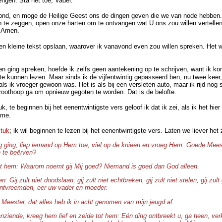
engen. Sta het toe, Vader.
nd, en moge de Heilige Geest ons de dingen geven die we van node hebben.
 te zeggen, open onze harten om te ontvangen wat U ons zou willen vertellen.
. Amen.
een kleine tekst opslaan, waarover ik vanavond even zou willen spreken. Het
den ging spreken, hoefde ik zelfs geen aantekening op te schrijven, want ik ko
 te kunnen lezen. Maar sinds ik de vijfentwintig gepasseerd ben, nu twee keer, 
s ik vroeger gewoon was. Het is als bij een versleten auto, maar ik rijd nog st
hroothoop ga om opnieuw gegoten te worden. Dat is de belofte.
k, te beginnen bij het eenentwintigste vers geloof ik dat ik zei, als ik het hie
 me.
stuk
; ik wil beginnen te lezen bij het eenentwintigste vers. Laten we liever he
g ging, liep iemand op Hem toe, viel op de knieën en vroeg Hem: Goede Mees
 te beërven?
ot hem: Waarom noemt gij Mij goed? Niemand is goed dan God alleen.
: Gij zult niet doodslaan, gij zult niet echtbreken, gij zult niet stelen, gij zul
 ontvreemden, eer uw vader en moeder.
 Meester, dat alles heb ik in acht genomen van mijn jeugd af.
ziende, kreeg hem lief en zeide tot hem: Eén ding ontbreekt u, ga heen, verk