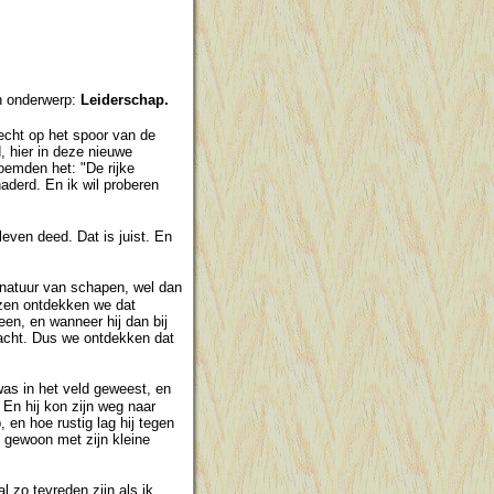
jn onderwerp:
Leiderschap.
recht op het spoor van de
, hier in deze nieuwe
oemden het: "De rijke
naderd. En ik wil proberen
leven deed. Dat is juist. En
 natuur van schapen, wel dan
uizen ontdekken we dat
een, en wanneer hij dan bij
lacht. Dus we ontdekken dat
was in het veld geweest, en
 En hij kon zijn weg naar
 en hoe rustig lag hij tegen
p gewoon met zijn kleine
 zo tevreden zijn als ik