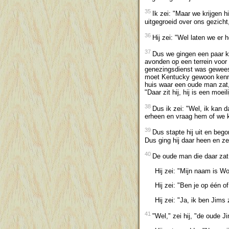
35
Ik zei: "Maar we krijgen
uitgegroeid over ons gezicht
36
Hij zei: "Wel laten we er 
37
Dus we gingen een paar ki
avonden op een terrein voo
genezingsdienst was geweest
moet Kentucky gewoon kenne
huis waar een oude man zat,
"Daar zit hij, hij is een moeil
38
Dus ik zei: "Wel, ik kan d
erheen en vraag hem of we 
39
Dus stapte hij uit en bego
Dus ging hij daar heen en ze
40
De oude man die daar zat,
Hij zei: "Mijn naam is Wo
Hij zei: "Ben je op één of 
Hij zei: "Ja, ik ben Jims 
41
"Wel," zei hij, "de oude J