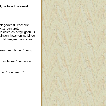
l, de baard helemaal
ek geweest, voor drie
waar een grote
en dalen en bergruggen. U
gingen, kwamen we bij een
cht hangend, en hij zei:
ekomen." Ik zei: "Ga jij
 "Kom binnen", enzovoort.
 zei: "Hoe heet u?"