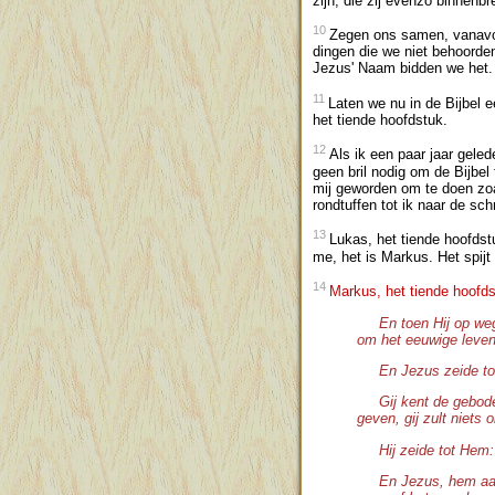
zijn, die zij evenzo binnenbr
10
Zegen ons samen, vanavo
dingen die we niet behoorden
Jezus' Naam bidden we het
11
Laten we nu in de Bijbel 
het tiende hoofdstuk.
12
Als ik een paar jaar gele
geen bril nodig om de Bijbel
mij geworden om te doen zoal
rondtuffen tot ik naar de sc
13
Lukas, het tiende hoofdstu
me, het is Markus. Het spijt
14
Markus, het tiende hoofd
En toen Hij op we
om het eeuwige leven
En Jezus zeide t
Gij kent de geboden
geven, gij zult niets
Hij zeide tot Hem:
En Jezus, hem aan