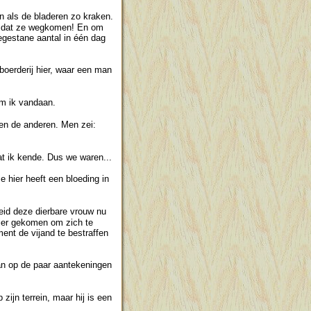
en als de bladeren zo kraken.
n dat ze wegkomen! En om
oegestane aantal in één dag
boerderij hier, waar een man
om ik vandaan.
 en de anderen. Men zei:
at ik kende. Dus we waren...
e hier heeft een bloeding in
eid deze dierbare vrouw nu
hier gekomen om zich te
nt de vijand te bestraffen
aan op de paar aantekeningen
 zijn terrein, maar hij is een