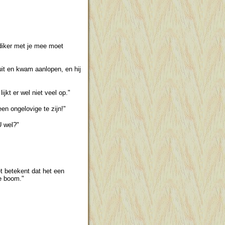
ediker met je mee moet
uit en kwam aanlopen, en hij
ijkt er wel niet veel op."
 een ongelovige te zijn!"
U wel?"
et betekent dat het een
de boom."