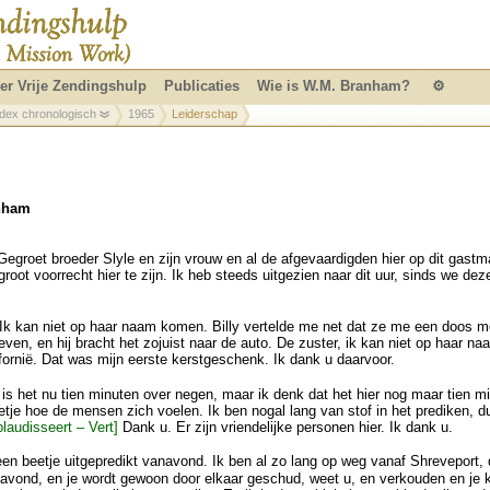
er Vrije Zendingshulp
Publicaties
Wie is W.M. Branham?
⚙
ndex chronologisch
1965
Leiderschap
anham
Gegroet broeder Slyle en zijn vrouw en al de afgevaardigden hier op dit gastm
root voorrecht hier te zijn. Ik heb steeds uitgezien naar dit uur, sinds we dez
 Ik kan niet op haar naam komen. Billy vertelde me net dat ze me een doos m
n, en hij bracht het zojuist naar de auto. De zuster, ik kan niet op haar na
fornië. Dat was mijn eerste kerstgeschenk. Ik dank u daarvoor.
is het nu tien minuten over negen, maar ik denk dat het hier nog maar tien m
eetje hoe de mensen zich voelen. Ik ben nogal lang van stof in het prediken, d
audisseert – Vert]
Dank u. Er zijn vriendelijke personen hier. Ik dank u.
en beetje uitgepredikt vanavond. Ik ben al zo lang op weg vanaf Shreveport,
vond, en je wordt gewoon door elkaar geschud, weet u, en verkouden en je k