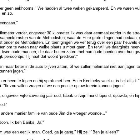
 hier geen eekhoorns." We hadden al twee weken gekampeerd. En we waren vui
, en zo.
heengaan."
lometer verder, ongeveer 30 kilometer. Ik was daar eenmaal eerder in de stre
r samenkomsten van de Methodisten, waar de Here grote dingen had gedaan, 
 onder de Methodisten. En toen gingen we ver terug over een paar heuvels 
n om te weten naar welke plaats u moet gaan. En terwijl we daarginds heen
 twee oude mannen, die daar buiten zaten met hun oude hoeden over hun gezi
ijk persoontje. Hij haat dat woord 'prediker'."
an maar beter in de auto blijven zitten, of we zullen helemaal niet aan jagen to
kunnen jagen."
n er heen te lopen en hij sprak met hen. En in Kentucky weet u, is het altijd:
i: "Ik zou willen vragen of we een poosje op uw terrein kunnen jagen."
 ongeveer vijfenzeventig jaar oud, tabak uit zijn mond lopend, spuwde, en hij
od."
andere manier familie van oude Jim die vroeger woonde..."
zoon. Ik ben Banks. Ja."
im was een eerlijk man. Goed, ga je gang." Hij zei: "Ben je alleen?"