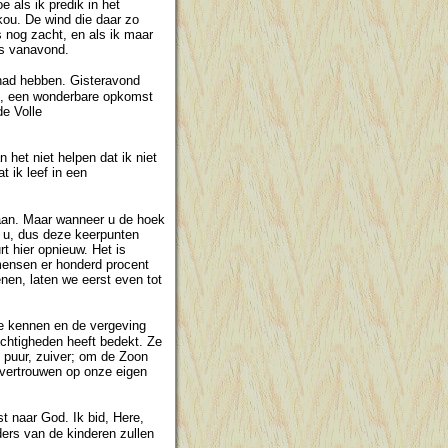
e als ik predik in het
kou. De wind die daar zo
s nog zacht, en als ik maar
es vanavond.
had hebben. Gisteravond
te, een wonderbare opkomst
de Volle
het niet helpen dat ik niet
t ik leef in een
 gaan. Maar wanneer u de hoek
t u, dus deze keerpunten
t hier opnieuw. Het is
mensen er honderd procent
en, laten we eerst even tot
e kennen en de vergeving
echtigheden heeft bedekt. Ze
, puur, zuiver; om de Zoon
vertrouwen op onze eigen
t naar God. Ik bid, Here,
ders van de kinderen zullen