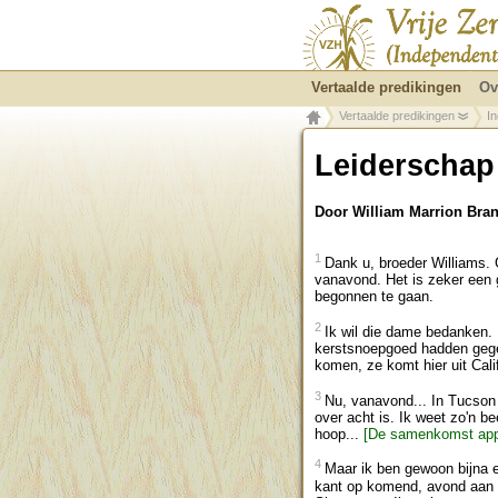
Vertaalde predikingen
Ov
Vertaalde predikingen
I
Leiderschap
Door William Marrion Br
1
Dank u, broeder Williams. 
vanavond. Het is zeker een g
begonnen te gaan.
2
Ik wil die dame bedanken.
kerstsnoepgoed hadden gegeve
komen, ze komt hier uit Cali
3
Nu, vanavond... In Tucson 
over acht is. Ik weet zo'n b
hoop...
[De samenkomst appl
4
Maar ik ben gewoon bijna e
kant op komend, avond aan a