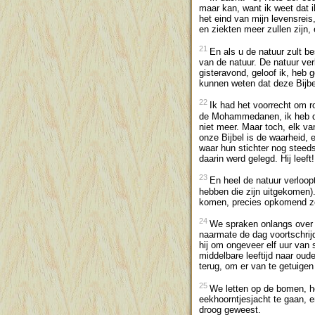
maar kan, want ik weet dat i
het eind van mijn levensreis
en ziekten meer zullen zijn, 
21
En als u de natuur zult be
van de natuur. De natuur ver
gisteravond, geloof ik, heb 
kunnen weten dat deze Bijbe
22
Ik had het voorrecht om ro
de Mohammedanen, ik heb de
niet meer. Maar toch, elk v
onze Bijbel is de waarheid,
waar hun stichter nog steed
daarin werd gelegd. Hij leef
23
En heel de natuur verloo
hebben die zijn uitgekomen)
komen, precies opkomend zoa
24
We spraken onlangs over h
naarmate de dag voortschrijd
hij om ongeveer elf uur van s
middelbare leeftijd naar oud
terug, om er van te getuigen
25
We letten op de bomen, ho
eekhoorntjesjacht te gaan, e
droog geweest.