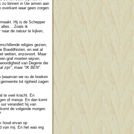
hts zo binnen in Uw armen aan
 de overkant waar geen zorgen
gemaakt. Hij is de Schepper
alles... Zoals ik
 naar de natuur te kijken,
rschillende religies gezien;
 Boeddhisten, en wat al
met wetten, enzovoort. Maar
een graf moeten wijzen,
enwoordigheid van Degene die
al zijn"
, maar
"IK BEN"
.
en (waarvan we nu de boeken
 gemeente tot rijpheid zagen
l te veel kracht. En
ongen of meisje. En dan komt
 uur verandert hij van
ij komt de volgende morgen
?
Ik houd ervan op
nd van mij. En het was erg