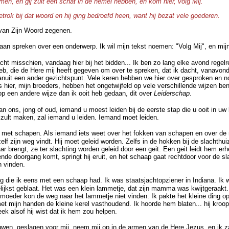
men, en gij zult een schat in de hemel hebben, en kom hier, volg Mij.
etrok bij dat woord en hij ging bedroefd heen, want hij bezat vele goederen.
an Zijn Woord zegenen.
an spreken over een onderwerp. Ik wil mijn tekst noemen: "Volg Mij", en mi
cht misschien, vandaag hier bij het bidden... Ik ben zo lang elke avond regel
b, die de Here mij heeft gegeven om over te spreken, dat ik dacht, vanavond
vanuit een ander gezichtspunt. Vele keren hebben we hier over gesproken en n
s hier, mijn broeders, hebben het ongetwijfeld op vele verschillende wijzen be
p een andere wijze dan ik ooit heb gedaan, dit over
Leiderschap
.
van ons, jong of oud, iemand u moest leiden bij de eerste stap die u ooit in uw 
it zult maken, zal iemand u leiden. Iemand moet leiden.
 met schapen. Als iemand iets weet over het fokken van schapen en over de
elf zijn weg vindt. Hij moet geleid worden. Zelfs in de hokken bij de slachth
brengt, ze ter slachting worden geleid door een geit. Een geit leidt hem erh
nde doorgang komt, springt hij eruit, en het schaap gaat rechtdoor voor de s
n vinden.
ing die ik eens met een schaap had. Ik was staatsjachtopziener in Indiana. Ik 
gelijkst geblaat. Het was een klein lammetje, dat zijn mamma was kwijtgeraakt.
 moeder kon de weg naar het lammetje niet vinden. Ik pakte het kleine ding op,
met mijn handen de kleine kerel vasthoudend. Ik hoorde hem blaten... hij kroo
ek alsof hij wist dat ik hem zou helpen.
uwen, geslagen voor mij, neem mij op in de armen van de Here Jezus, en ik zal