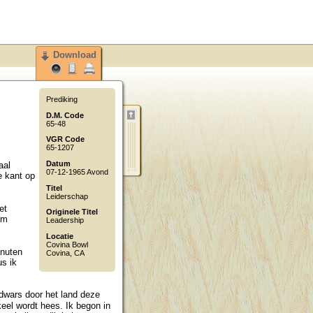
Download
Prediking
D.M. Code
65-48
VGR Code
65-1207
Datum
aal
07-12-1965 Avond
e kant op
Titel
Leiderschap
et
Originele Titel
am
Leadership
Locatie
Covina Bowl
inuten
Covina
,
CA
us ik
 dwars door het land deze
eel wordt hees. Ik begon in